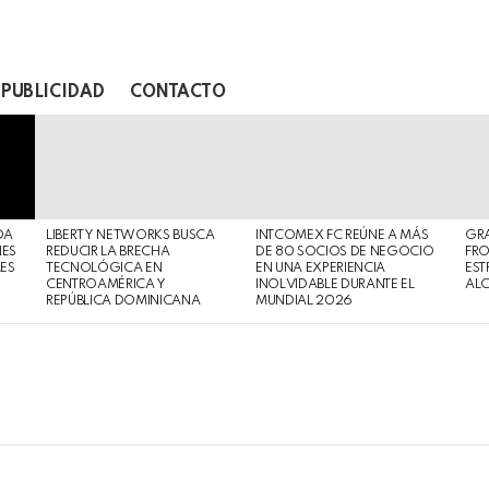
PUBLICIDAD
CONTACTO
DA
LIBERTY NETWORKS BUSCA
INTCOMEX FC REÚNE A MÁS
GR
NES
REDUCIR LA BRECHA
DE 80 SOCIOS DE NEGOCIO
FRO
MES
TECNOLÓGICA EN
EN UNA EXPERIENCIA
EST
CENTROAMÉRICA Y
INOLVIDABLE DURANTE EL
AL
REPÚBLICA DOMINICANA
MUNDIAL 2026