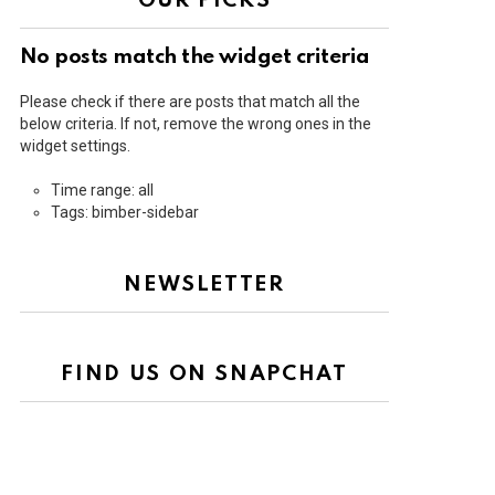
OUR PICKS
No posts match the widget criteria
Please check if there are posts that match all the
below criteria. If not, remove the wrong ones in the
widget settings.
Time range: all
Tags: bimber-sidebar
NEWSLETTER
FIND US ON SNAPCHAT