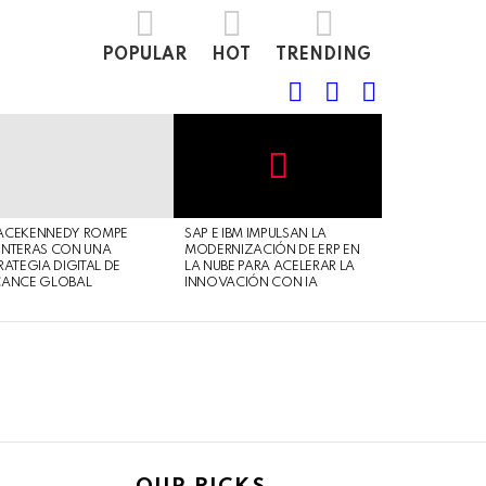
POPULAR
HOT
TRENDING
FOLLOW
SEARCH
LOGIN
US
Not
Click
to
Safe
view
ACEKENNEDY ROMPE
SAP E IBM IMPULSAN LA
For
this
NTERAS CON UNA
MODERNIZACIÓN DE ERP EN
Work
post
RATEGIA DIGITAL DE
LA NUBE PARA ACELERAR LA
CANCE GLOBAL
INNOVACIÓN CON IA