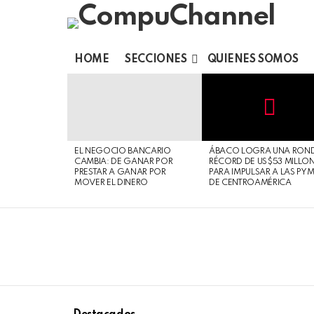
HOME
SECCIONES
QUIENES SOMOS
LATEST
STORIES
Not
Click
to
Safe
view
EL NEGOCIO BANCARIO
ÁBACO LOGRA UNA RON
For
this
CAMBIA: DE GANAR POR
RÉCORD DE US$53 MILLO
Work
post
PRESTAR A GANAR POR
PARA IMPULSAR A LAS PY
MOVER EL DINERO
DE CENTROAMÉRICA