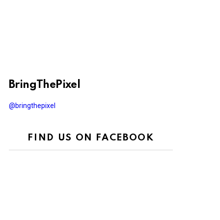
BringThePixel
@bringthepixel
FIND US ON FACEBOOK