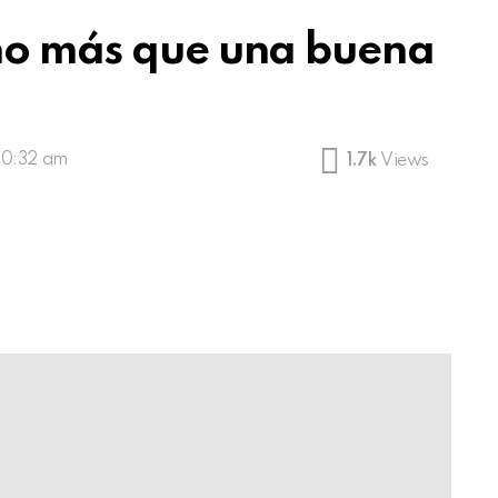
ho más que una buena
 10:32 am
1.7k
Views