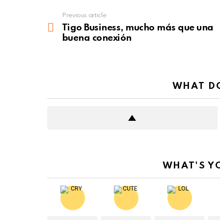
Previous article
See
more
Tigo Business, mucho más que una
buena conexión
WHAT DO
WHAT'S Y