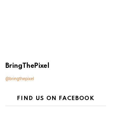
BringThePixel
@bringthepixel
FIND US ON FACEBOOK