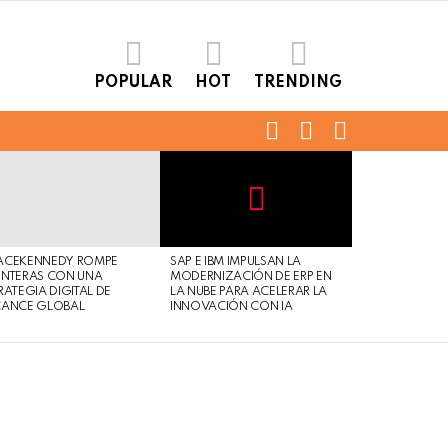
POPULAR
HOT
TRENDING
FOLLOW
SEARCH
LOGIN
US
Not
Click
to
Safe
view
ACEKENNEDY ROMPE
SAP E IBM IMPULSAN LA
For
this
NTERAS CON UNA
MODERNIZACIÓN DE ERP EN
Work
post
RATEGIA DIGITAL DE
LA NUBE PARA ACELERAR LA
CANCE GLOBAL
INNOVACIÓN CON IA