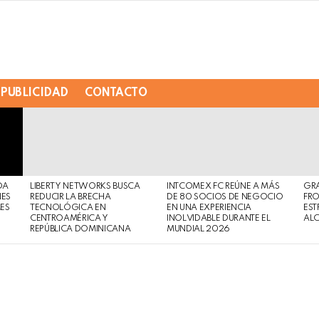
PUBLICIDAD
CONTACTO
DA
LIBERTY NETWORKS BUSCA
INTCOMEX FC REÚNE A MÁS
GR
NES
REDUCIR LA BRECHA
DE 80 SOCIOS DE NEGOCIO
FRO
MES
TECNOLÓGICA EN
EN UNA EXPERIENCIA
EST
CENTROAMÉRICA Y
INOLVIDABLE DURANTE EL
AL
REPÚBLICA DOMINICANA
MUNDIAL 2026