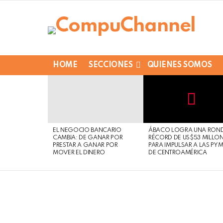
HOME
SECCIONES
QUIENES SOMOS
LATEST
STORIES
Not
Click
to
Safe
view
EL NEGOCIO BANCARIO
ÁBACO LOGRA UNA RON
For
this
CAMBIA: DE GANAR POR
RÉCORD DE US$53 MILLO
Work
post
PRESTAR A GANAR POR
PARA IMPULSAR A LAS PY
MOVER EL DINERO
DE CENTROAMÉRICA