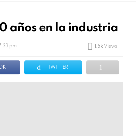
 años en la industria
 7:33 pm
1.5k
Views
OK
TWITTER