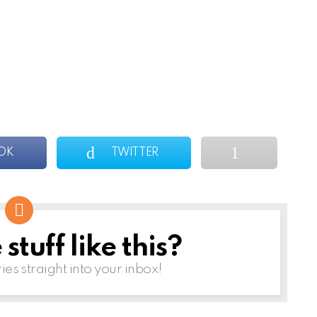
OK
TWITTER
tuff like this?
ries straight into your inbox!