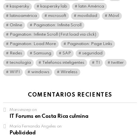
kaspersky
kaspersky lab
latin América
latinoamérica
microsoft
movilidad
Móvil
Online
Pagination: Infinite Scroll
Pagination: Infinite Scroll (First load via click)
Pagination: Load More
Pagination: Page Links
Redes
Samsung
SAP
seguridad
tecnología
Telefonos inteligentes
TI
twitter
WIFI
windows
Wireless
COMENTARIOS RECIENTES
Marsvinzep
on
IT Forums en Costa Rica culmina
María Fernanda Angeles
on
Publicidad