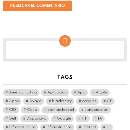
t
r
ó
n
i
c
o
*
NEWSLETTER
TAGS
América Latina
Aplicación
App
Apple
Apps
Avaya
blackberry
canales
CE
CES
Cisco
compuchannel
computación
Dell
Dispositivo
Google
HP
IA
Infraestructura
Infraestrucura
Internet
IT