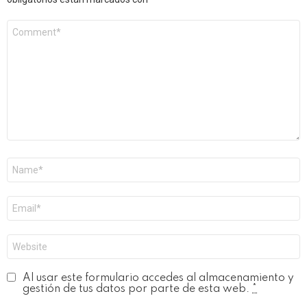
C
o
m
e
n
t
a
r
i
o
*
N
o
m
b
C
r
o
e
r
*
r
W
e
e
o
b
e
Al usar este formulario accedes al almacenamiento y
l
gestión de tus datos por parte de esta web.
*
e
c