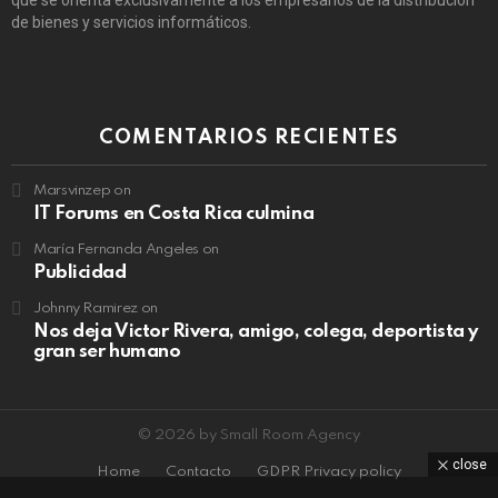
que se orienta exclusivamente a los empresarios de la distribución
de bienes y servicios informáticos.
COMENTARIOS RECIENTES
Marsvinzep
on
IT Forums en Costa Rica culmina
María Fernanda Angeles
on
Publicidad
Johnny Ramirez
on
Nos deja Victor Rivera, amigo, colega, deportista y
gran ser humano
© 2026 by Small Room Agency
close
Home
Contacto
GDPR Privacy policy