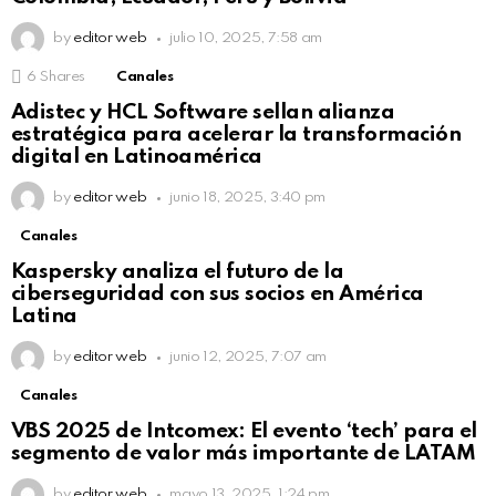
by
editor web
julio 10, 2025, 7:58 am
6
Shares
Canales
Adistec y HCL Software sellan alianza
estratégica para acelerar la transformación
digital en Latinoamérica
by
editor web
junio 18, 2025, 3:40 pm
Canales
Kaspersky analiza el futuro de la
ciberseguridad con sus socios en América
Latina
by
editor web
junio 12, 2025, 7:07 am
Canales
VBS 2025 de Intcomex: El evento ‘tech’ para el
segmento de valor más importante de LATAM
by
editor web
mayo 13, 2025, 1:24 pm