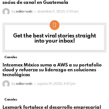
socios de canal en Guatemala
by
editor web
diciembre 5, 2025, 11:10 am
Get the best viral stories straight
NEWSLETTER
into your inbox!
Canales
Intcomex México suma a AWS a su portafolio
cloud y refuerza su liderazgo en soluciones
tecnológicas
by
editor web
agosto 19, 2025, 4:47 pm
Canales
Lexmark fortalece el desarrollo empresarial