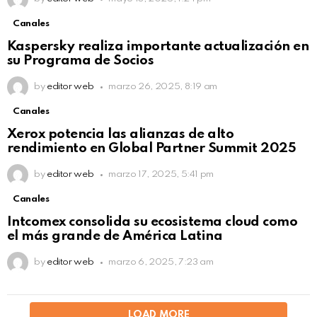
Canales
Kaspersky realiza importante actualización en
su Programa de Socios
by
editor web
marzo 26, 2025, 8:19 am
Canales
Xerox potencia las alianzas de alto
rendimiento en Global Partner Summit 2025
by
editor web
marzo 17, 2025, 5:41 pm
Canales
Intcomex consolida su ecosistema cloud como
el más grande de América Latina
by
editor web
marzo 6, 2025, 7:23 am
LOAD MORE