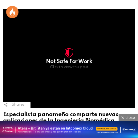
Not Safe For Work
Click to view this post
1
Shares
Especialista panameño comparte nuevas
close
aplicaciones de la Ingeniería Biomédica
by
editor web
hace 23 días