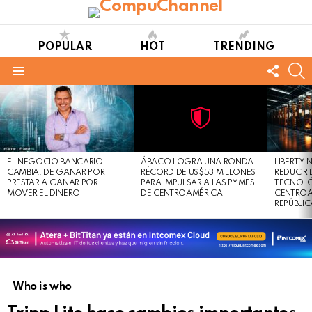
POPULAR
HOT
TRENDING
FOLL
S
US
Menu
LATEST
STORIES
Not
Click
to
Safe
view
EL NEGOCIO BANCARIO
ÁBACO LOGRA UNA RONDA
LIBERTY
For
this
CAMBIA: DE GANAR POR
RÉCORD DE US$53 MILLONES
REDUCIR 
Work
post
PRESTAR A GANAR POR
PARA IMPULSAR A LAS PYMES
TECNOLÓ
MOVER EL DINERO
DE CENTROAMÉRICA
CENTROA
REPÚBLI
Who is who