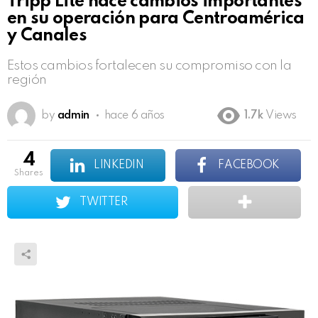
Tripp Lite hace cambios importantes
en su operación para Centroamérica
y Canales
Estos cambios fortalecen su compromiso con la
región
by
admin
hace 6 años
1.7k
Views
4
LINKEDIN
FACEBOOK
shares
TWITTER