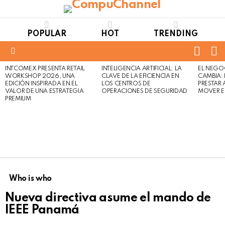
POPULAR
HOT
TRENDING
FOLL
S
US
Menu
INTCOMEX PRESENTA RETAIL
INTELIGENCIA ARTIFICIAL: LA
EL NEGO
LATEST
WORKSHOP 2026, UNA
CLAVE DE LA EFICIENCIA EN
CAMBIA:
STORIES
EDICIÓN INSPIRADA EN EL
LOS CENTROS DE
PRESTAR
VALOR DE UNA ESTRATEGIA
OPERACIONES DE SEGURIDAD
MOVER E
PREMIUM
Who is who
Nueva directiva asume el mando de
IEEE Panamá