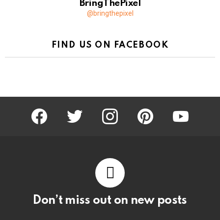
BringThePixel
@bringthepixel
FIND US ON FACEBOOK
facebook
twitter
instagram
pinterest
youtube
Don’t miss out on new posts