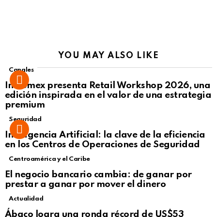
YOU MAY ALSO LIKE
Canales
Intcomex presenta Retail Workshop 2026, una
edición inspirada en el valor de una estrategia
premium
Seguridad
Inteligencia Artificial: la clave de la eficiencia
en los Centros de Operaciones de Seguridad
Centroamérica y el Caribe
El negocio bancario cambia: de ganar por
prestar a ganar por mover el dinero
Actualidad
Not Safe For Work
Ábaco logra una ronda récord de US$53
Click to view this post