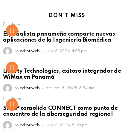
DON'T MISS
1
Shares
Not Safe For Work
Especialista panameño comparte nuevas
Click to view this post
aplicaciones de la Ingeniería Biomédica
by
editor web
julio 13, 2026, 4:55 pm
Liberty Technologies, exitoso integrador de
WiMax en Panamá
by
editor web
octubre 16, 2008, 6:54 am
1
Shares
Not Safe For Work
SISAP consolida CONNECT como punto de
Click to view this post
encuentro de la ciberseguridad regional
by
editor web
julio 13, 2026, 5:00 pm