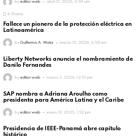
by
editor web
abril 21, 2026, 6:59 am
6
Shares
Fallece un pionero de la protección eléctrica en
Latinoamérica
by
Guillermo A. Mata
marzo 10, 2026, 6:58 am
Liberty Networks anuncia el nombramiento de
Danilo Fernandes
by
editor web
marzo 5, 2026, 12:01 pm
SAP nombra a Adriana Aroulho como
presidenta para América Latina y el Caribe
by
editor web
enero 31, 2025, 1:52 pm
Presidencia de IEEE-Panamá abre capítulo
histórico