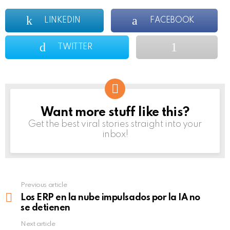
LINKEDIN
FACEBOOK
TWITTER
Want more stuff like this?
NEWSLETTER
Get the best viral stories straight into your
inbox!
Previous article
See
more
Los ERP en la nube impulsados por la IA no
se detienen
Next article