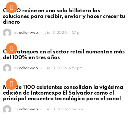
Not Safe For Work
CiNKO reúne en una sola billetera las
Click to view this post
soluciones para recibir, enviar y hacer crecer tu
dinero
by
editor web
julio 13, 2026, 4:57 pm
Ciberataques en el sector retail aumentan más
del 100% en tres años
by
editor web
julio 13, 2026, 4:53 pm
Más de 1100 asistentes consolidan la vigésima
edición de Intcomexpo El Salvador como el
principal encuentro tecnológico para el canal
by
editor web
julio 13, 2026, 5:24 pm