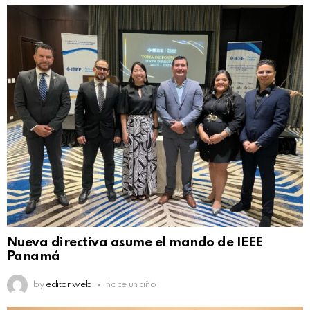
Nueva directiva asume el mando de IEEE
Panamá
by
editor web
hace un año