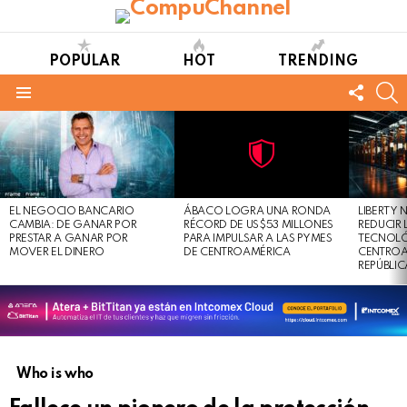
POPULAR
HOT
TRENDING
FOLL
S
US
Menu
LATEST
STORIES
Not
Click
to
Safe
view
EL NEGOCIO BANCARIO
ÁBACO LOGRA UNA RONDA
LIBERTY
For
this
CAMBIA: DE GANAR POR
RÉCORD DE US$53 MILLONES
REDUCIR 
Work
post
PRESTAR A GANAR POR
PARA IMPULSAR A LAS PYMES
TECNOLÓ
MOVER EL DINERO
DE CENTROAMÉRICA
CENTROA
REPÚBLI
Who is who