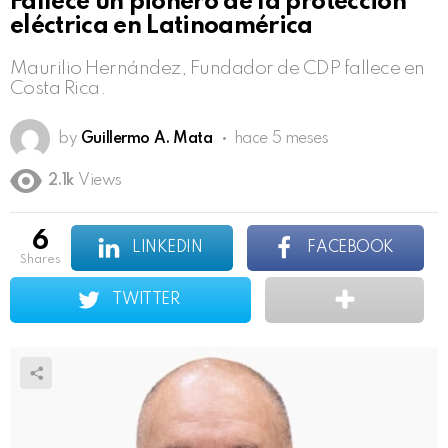
Fallece un pionero de la protección
eléctrica en Latinoamérica
Maurilio Hernández, Fundador de CDP fallece en
Costa Rica.
by
Guillermo A. Mata
hace 5 meses
2.1k
Views
6
LINKEDIN
FACEBOOK
shares
TWITTER