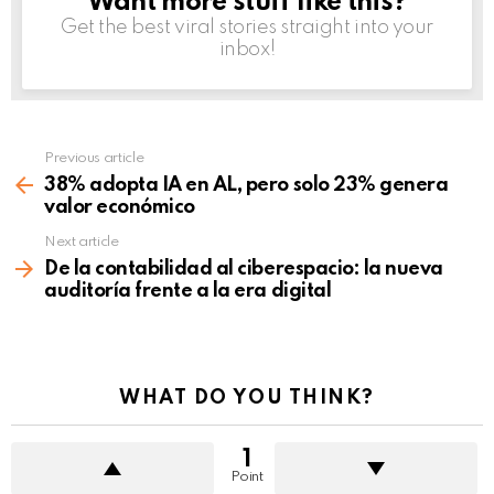
Want more stuff like this?
NEWSLETTER
Get the best viral stories straight into your
inbox!
Previous article
See
more
38% adopta IA en AL, pero solo 23% genera
valor económico
Next article
De la contabilidad al ciberespacio: la nueva
auditoría frente a la era digital
WHAT DO YOU THINK?
1
Point