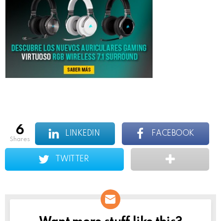
6
LINKEDIN
FACEBOOK
shares
TWITTER