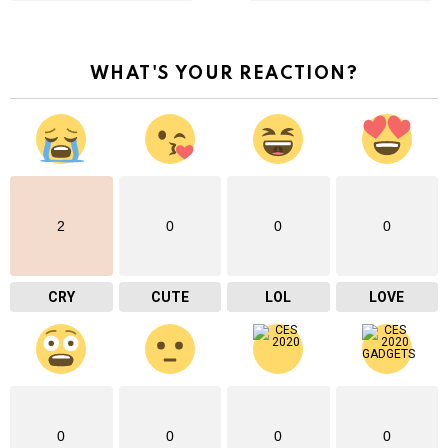
WHAT'S YOUR REACTION?
2
0
0
0
CRY
CUTE
LOL
LOVE
0
0
0
0