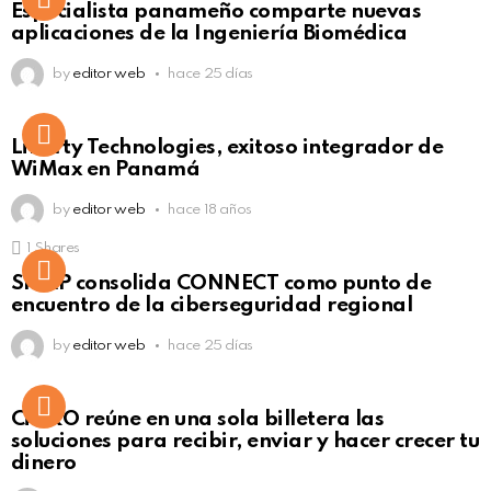
Especialista panameño comparte nuevas
Click to view this post
aplicaciones de la Ingeniería Biomédica
by
editor web
hace 25 días
Liberty Technologies, exitoso integrador de
WiMax en Panamá
by
editor web
hace 18 años
1
Shares
Not Safe For Work
SISAP consolida CONNECT como punto de
Click to view this post
encuentro de la ciberseguridad regional
by
editor web
hace 25 días
Not Safe For Work
CiNKO reúne en una sola billetera las
Click to view this post
soluciones para recibir, enviar y hacer crecer tu
dinero