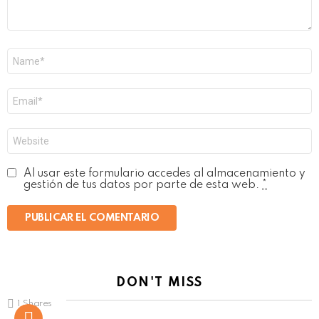
Nombre
*
Correo
electrónico
*
Web
Al usar este formulario accedes al almacenamiento y
gestión de tus datos por parte de esta web.
*
DON'T MISS
1
Shares
Not Safe For Work