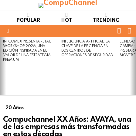
POPULAR
HOT
TRENDING
FOLL
S
US
Menu
INTCOMEX PRESENTA RETAIL
INTELIGENCIA ARTIFICIAL: LA
EL NEGO
LATEST
WORKSHOP 2026, UNA
CLAVE DE LA EFICIENCIA EN
CAMBIA:
STORIES
EDICIÓN INSPIRADA EN EL
LOS CENTROS DE
PRESTAR
VALOR DE UNA ESTRATEGIA
OPERACIONES DE SEGURIDAD
MOVER E
PREMIUM
20 Años
Compuchannel XX Años: AVAYA, una
de las empresas más transformadas
en estas décadas