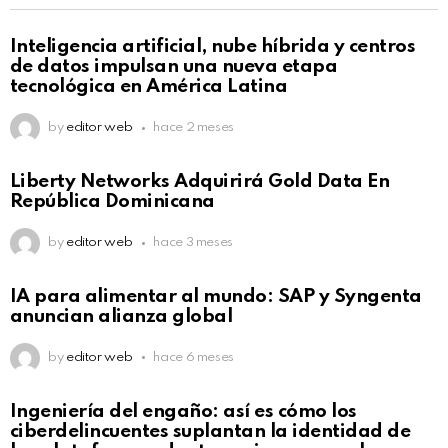
Not Safe For Work
Inteligencia artificial, nube híbrida y centros
Click to view this post
de datos impulsan una nueva etapa
tecnológica en América Latina
by
editor web
hace 2 meses
Not Safe For Work
Liberty Networks Adquirirá Gold Data En
Click to view this post
República Dominicana
by
editor web
hace 3 meses
Not Safe For Work
IA para alimentar al mundo: SAP y Syngenta
Click to view this post
anuncian alianza global
by
editor web
hace 6 meses
Not Safe For Work
Ingeniería del engaño: así es cómo los
Click to view this post
ciberdelincuentes suplantan la identidad de