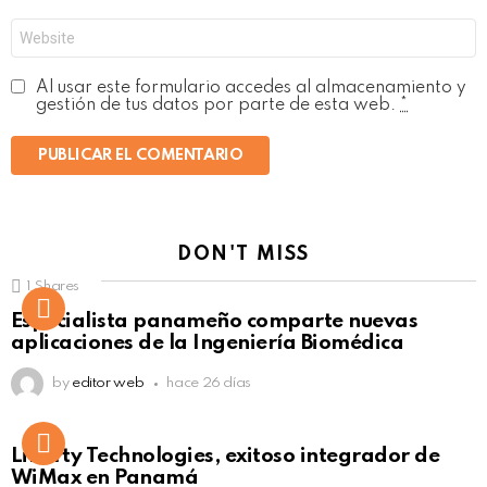
*
Web
Al usar este formulario accedes al almacenamiento y
gestión de tus datos por parte de esta web.
*
DON'T MISS
1
Shares
Not Safe For Work
Especialista panameño comparte nuevas
Click to view this post
aplicaciones de la Ingeniería Biomédica
by
editor web
hace 26 días
Liberty Technologies, exitoso integrador de
WiMax en Panamá