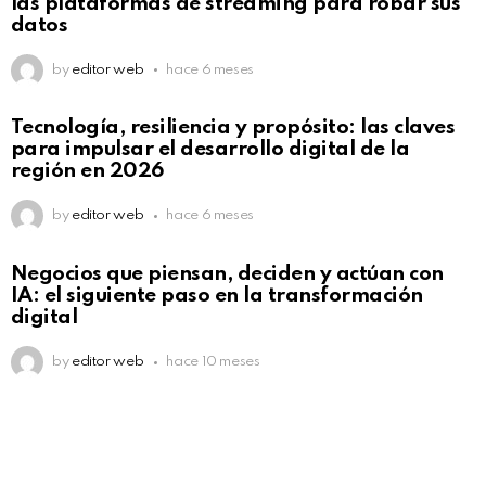
las plataformas de streaming para robar sus
datos
by
editor web
hace 6 meses
Not Safe For Work
Tecnología, resiliencia y propósito: las claves
Click to view this post
para impulsar el desarrollo digital de la
región en 2026
by
editor web
hace 6 meses
Not Safe For Work
Negocios que piensan, deciden y actúan con
Click to view this post
IA: el siguiente paso en la transformación
digital
by
editor web
hace 10 meses