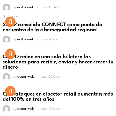
by
editor web
hace 18 años
1
Shares
Not Safe For Work
SISAP consolida CONNECT como punto de
Click to view this post
encuentro de la ciberseguridad regional
by
editor web
hace 26 días
Not Safe For Work
CiNKO reúne en una sola billetera las
Click to view this post
soluciones para recibir, enviar y hacer crecer tu
dinero
by
editor web
hace 26 días
Ciberataques en el sector retail aumentan más
del 100% en tres años
by
editor web
hace 26 días