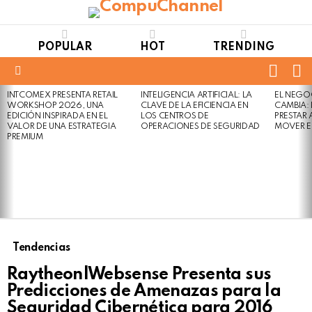
POPULAR
HOT
TRENDING
FOLL
S
US
Menu
INTCOMEX PRESENTA RETAIL
INTELIGENCIA ARTIFICIAL: LA
EL NEGO
LATEST
WORKSHOP 2026, UNA
CLAVE DE LA EFICIENCIA EN
CAMBIA:
STORIES
EDICIÓN INSPIRADA EN EL
LOS CENTROS DE
PRESTAR
VALOR DE UNA ESTRATEGIA
OPERACIONES DE SEGURIDAD
MOVER E
PREMIUM
Tendencias
Raytheon|Websense Presenta sus
Predicciones de Amenazas para la
Seguridad Cibernética para 2016