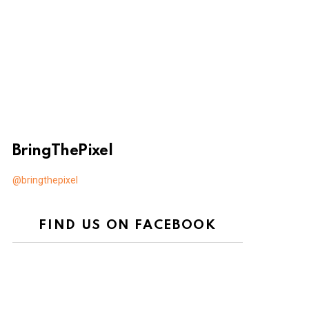
BringThePixel
@bringthepixel
FIND US ON FACEBOOK