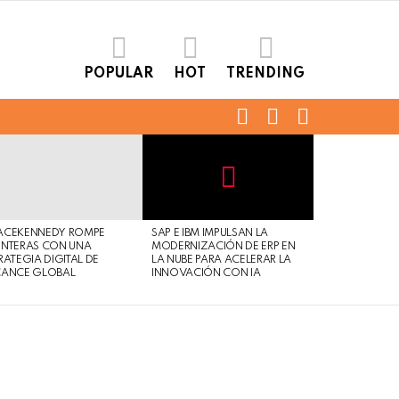
POPULAR
HOT
TRENDING
FOLLOW
SEARCH
LOGIN
US
Not
Click
to
Safe
view
ACEKENNEDY ROMPE
SAP E IBM IMPULSAN LA
For
this
NTERAS CON UNA
MODERNIZACIÓN DE ERP EN
Work
post
RATEGIA DIGITAL DE
LA NUBE PARA ACELERAR LA
CANCE GLOBAL
INNOVACIÓN CON IA