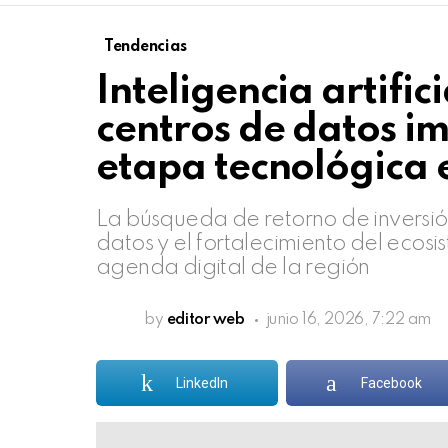
Tendencias
Inteligencia artific
centros de datos i
etapa tecnológica 
La búsqueda de retorno de inversión
datos y el fortalecimiento del eco
agenda digital de la región
by
editor web
junio 16, 2026, 7:22 am
LinkedIn
Facebook