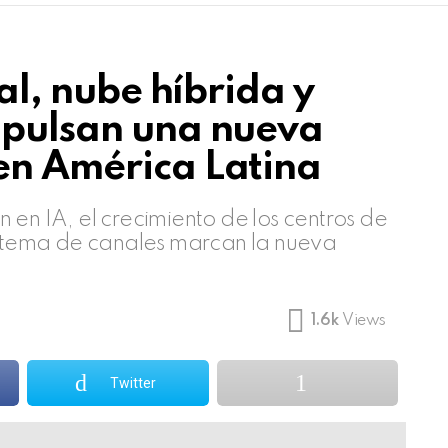
ial, nube híbrida y
mpulsan una nueva
en América Latina
 en IA, el crecimiento de los centros de
sistema de canales marcan la nueva
1.6k
Views
Twitter