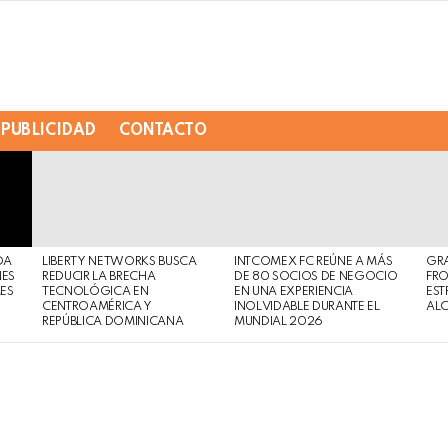
PUBLICIDAD
CONTACTO
DA
LIBERTY NETWORKS BUSCA
INTCOMEX FC REÚNE A MÁS
GR
NES
REDUCIR LA BRECHA
DE 80 SOCIOS DE NEGOCIO
FRO
MES
TECNOLÓGICA EN
EN UNA EXPERIENCIA
EST
CENTROAMÉRICA Y
INOLVIDABLE DURANTE EL
AL
REPÚBLICA DOMINICANA
MUNDIAL 2026