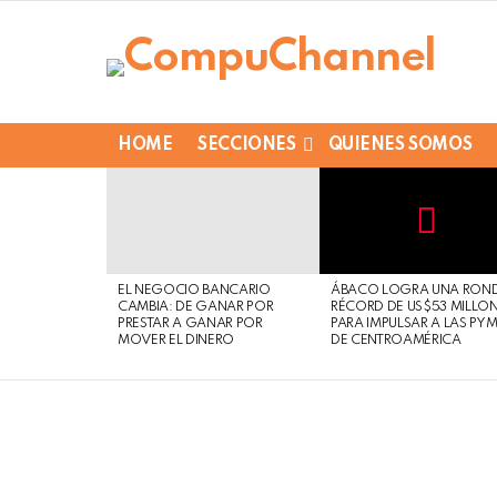
HOME
SECCIONES
QUIENES SOMOS
LATEST
STORIES
Not
Click
to
Safe
view
EL NEGOCIO BANCARIO
ÁBACO LOGRA UNA RON
For
this
CAMBIA: DE GANAR POR
RÉCORD DE US$53 MILLO
Work
post
PRESTAR A GANAR POR
PARA IMPULSAR A LAS PY
MOVER EL DINERO
DE CENTROAMÉRICA