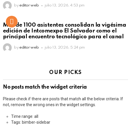
by
editor web
julio 13, 2026, 4:53 pm
Más de 1100 asistentes consolidan la vigésima
edición de Intcomexpo El Salvador como el
principal encuentro tecnológico para el canal
by
editor web
julio 13, 2026, 5:24 pm
OUR PICKS
No posts match the widget criteria
Please check if there are posts that match all the below criteria. If
not, remove the wrong ones in the widget settings.
Time range: all
Tags: bimber-sidebar