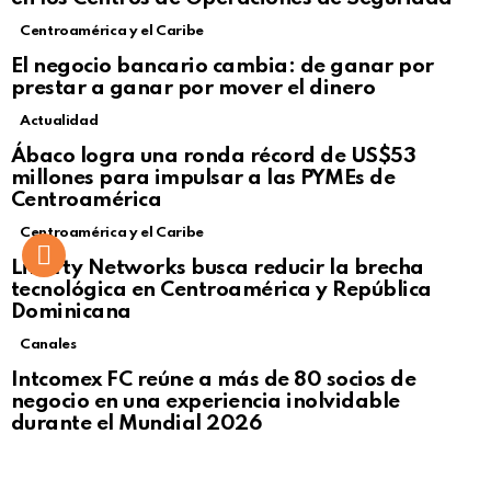
Centroamérica y el Caribe
El negocio bancario cambia: de ganar por
prestar a ganar por mover el dinero
Actualidad
Not Safe For Work
Ábaco logra una ronda récord de US$53
Click to view this post
millones para impulsar a las PYMEs de
Centroamérica
Centroamérica y el Caribe
Liberty Networks busca reducir la brecha
tecnológica en Centroamérica y República
Dominicana
Canales
Intcomex FC reúne a más de 80 socios de
negocio en una experiencia inolvidable
durante el Mundial 2026