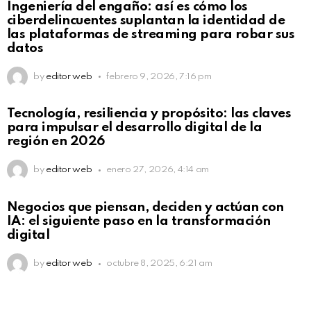
Ingeniería del engaño: así es cómo los
Click to view this post
ciberdelincuentes suplantan la identidad de
las plataformas de streaming para robar sus
datos
by
editor web
febrero 9, 2026, 7:16 pm
Not Safe For Work
Tecnología, resiliencia y propósito: las claves
Click to view this post
para impulsar el desarrollo digital de la
región en 2026
by
editor web
enero 27, 2026, 4:14 am
Not Safe For Work
Negocios que piensan, deciden y actúan con
Click to view this post
IA: el siguiente paso en la transformación
digital
by
editor web
octubre 8, 2025, 6:21 am