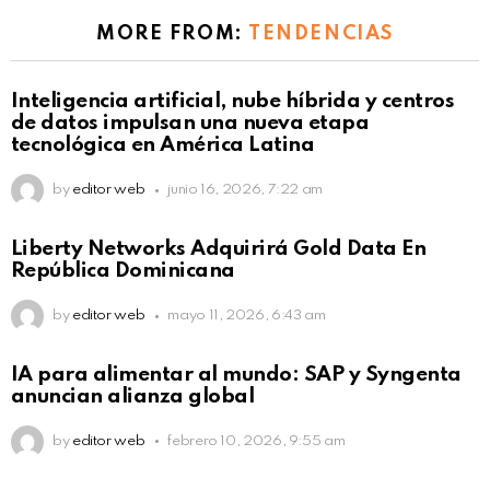
MORE FROM:
TENDENCIAS
Not Safe For Work
Inteligencia artificial, nube híbrida y centros
Click to view this post
de datos impulsan una nueva etapa
tecnológica en América Latina
by
editor web
junio 16, 2026, 7:22 am
Not Safe For Work
Liberty Networks Adquirirá Gold Data En
Click to view this post
República Dominicana
by
editor web
mayo 11, 2026, 6:43 am
Not Safe For Work
IA para alimentar al mundo: SAP y Syngenta
Click to view this post
anuncian alianza global
by
editor web
febrero 10, 2026, 9:55 am
Not Safe For Work