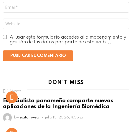
Correo
electrónico
*
Web
Al usar este formulario accedes al almacenamiento y
gestión de tus datos por parte de esta web.
*
DON'T MISS
1
Shares
Not Safe For Work
Especialista panameño comparte nuevas
Click to view this post
aplicaciones de la Ingeniería Biomédica
by
editor web
julio 13, 2026, 4:55 pm