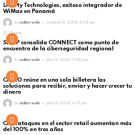
Liberty Technologies, exitoso integrador de
WiMax en Panamá
by
editor web
octubre 16, 2008, 6:54 am
1
Shares
Not Safe For Work
SISAP consolida CONNECT como punto de
Click to view this post
encuentro de la ciberseguridad regional
by
editor web
julio 13, 2026, 5:00 pm
Not Safe For Work
CiNKO reúne en una sola billetera las
Click to view this post
soluciones para recibir, enviar y hacer crecer tu
dinero
by
editor web
julio 13, 2026, 4:57 pm
Ciberataques en el sector retail aumentan más
del 100% en tres años