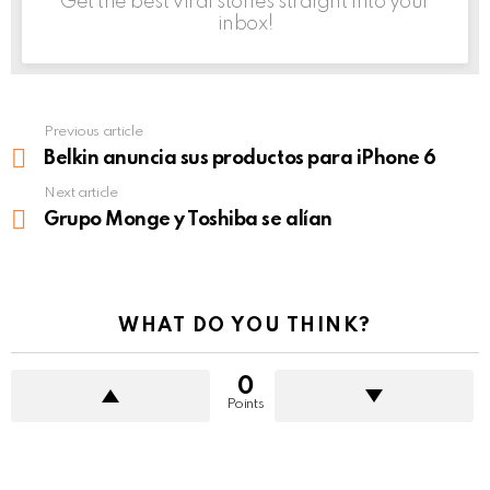
Get the best viral stories straight into your
inbox!
Previous article
See
more
Belkin anuncia sus productos para iPhone 6
Next article
Grupo Monge y Toshiba se alían
WHAT DO YOU THINK?
0
Points