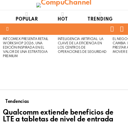
POPULAR
HOT
TRENDING
FOLL
S
US
Menu
INTCOMEX PRESENTA RETAIL
INTELIGENCIA ARTIFICIAL: LA
EL NEGO
LATEST
WORKSHOP 2026, UNA
CLAVE DE LA EFICIENCIA EN
CAMBIA:
STORIES
EDICIÓN INSPIRADA EN EL
LOS CENTROS DE
PRESTAR
VALOR DE UNA ESTRATEGIA
OPERACIONES DE SEGURIDAD
MOVER E
PREMIUM
Tendencias
Qualcomm extiende beneficios de
LTE a tabletas de nivel de entrada