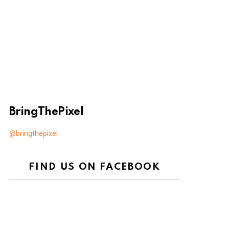
BringThePixel
@bringthepixel
FIND US ON FACEBOOK