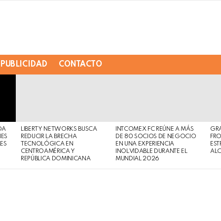
PUBLICIDAD
CONTACTO
DA
LIBERTY NETWORKS BUSCA
INTCOMEX FC REÚNE A MÁS
GR
NES
REDUCIR LA BRECHA
DE 80 SOCIOS DE NEGOCIO
FRO
MES
TECNOLÓGICA EN
EN UNA EXPERIENCIA
EST
CENTROAMÉRICA Y
INOLVIDABLE DURANTE EL
AL
REPÚBLICA DOMINICANA
MUNDIAL 2026