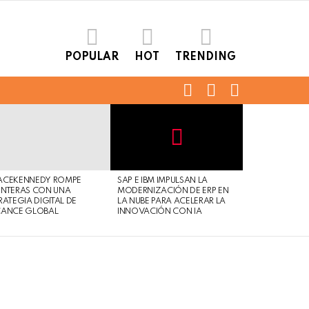
POPULAR
HOT
TRENDING
FOLLOW
SEARCH
LOGIN
US
Not
Click
to
Safe
view
ACEKENNEDY ROMPE
SAP E IBM IMPULSAN LA
For
this
NTERAS CON UNA
MODERNIZACIÓN DE ERP EN
Work
post
RATEGIA DIGITAL DE
LA NUBE PARA ACELERAR LA
CANCE GLOBAL
INNOVACIÓN CON IA