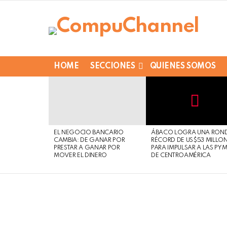
HOME
SECCIONES
QUIENES SOMOS
LATEST
STORIES
Not
Click
to
Safe
view
EL NEGOCIO BANCARIO
ÁBACO LOGRA UNA RON
For
this
CAMBIA: DE GANAR POR
RÉCORD DE US$53 MILLO
Work
post
PRESTAR A GANAR POR
PARA IMPULSAR A LAS PY
MOVER EL DINERO
DE CENTROAMÉRICA