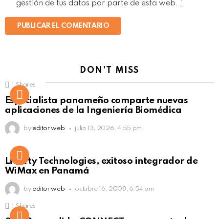
gestión de tus datos por parte de esta web.
*
DON'T MISS
1
Shares
Not Safe For Work
Especialista panameño comparte nuevas
Click to view this post
aplicaciones de la Ingeniería Biomédica
by
editor web
julio 13, 2026, 4:55 pm
Liberty Technologies, exitoso integrador de
WiMax en Panamá
by
editor web
octubre 16, 2008, 6:54 am
1
Shares
Not Safe For Work