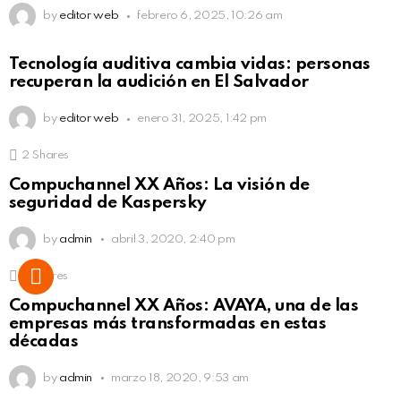
by
editor web
febrero 6, 2025, 10:26 am
Not Safe For Work
Tecnología auditiva cambia vidas: personas
Click to view this post
recuperan la audición en El Salvador
by
editor web
enero 31, 2025, 1:42 pm
2
Shares
Compuchannel XX Años: La visión de
seguridad de Kaspersky
by
admin
abril 3, 2020, 2:40 pm
4
Shares
Compuchannel XX Años: AVAYA, una de las
empresas más transformadas en estas
décadas
by
admin
marzo 18, 2020, 9:53 am