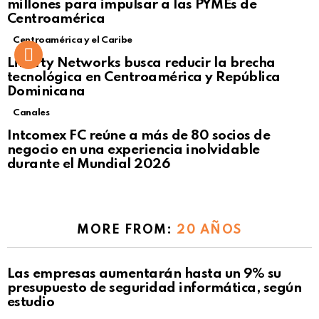
millones para impulsar a las PYMEs de
Centroamérica
Centroamérica y el Caribe
Liberty Networks busca reducir la brecha
tecnológica en Centroamérica y República
Dominicana
Canales
Intcomex FC reúne a más de 80 socios de
negocio en una experiencia inolvidable
durante el Mundial 2026
MORE FROM:
20 AÑOS
Not Safe For Work
Las empresas aumentarán hasta un 9% su
Click to view this post
presupuesto de seguridad informática, según
estudio