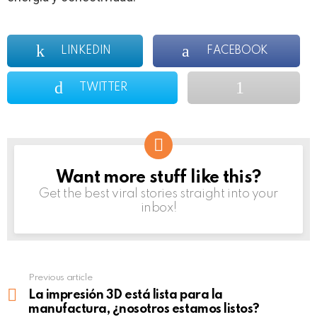
LINKEDIN
FACEBOOK
TWITTER
Want more stuff like this?
NEWSLETTER
Get the best viral stories straight into your
inbox!
Previous article
See
more
La impresión 3D está lista para la
manufactura, ¿nosotros estamos listos?