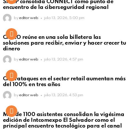
SISAP consolida CONNECT como punto de
Click to view this post
encuentro de la ciberseguridad regional
by
editor web
julio 13, 2026, 5:00 pm
Not Safe For Work
CiNKO reúne en una sola billetera las
Click to view this post
soluciones para recibir, enviar y hacer crecer tu
dinero
by
editor web
julio 13, 2026, 4:57 pm
Ciberataques en el sector retail aumentan más
del 100% en tres años
by
editor web
julio 13, 2026, 4:53 pm
Más de 1100 asistentes consolidan la vigésima
edición de Intcomexpo El Salvador como el
principal encuentro tecnológico para el canal