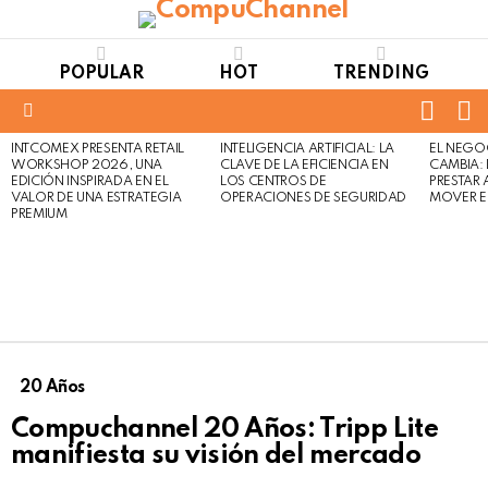
POPULAR
HOT
TRENDING
FOLL
S
US
Menu
INTCOMEX PRESENTA RETAIL
INTELIGENCIA ARTIFICIAL: LA
EL NEGO
LATEST
WORKSHOP 2026, UNA
CLAVE DE LA EFICIENCIA EN
CAMBIA:
STORIES
EDICIÓN INSPIRADA EN EL
LOS CENTROS DE
PRESTAR
VALOR DE UNA ESTRATEGIA
OPERACIONES DE SEGURIDAD
MOVER E
PREMIUM
20 Años
Compuchannel 20 Años: Tripp Lite
manifiesta su visión del mercado