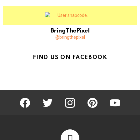
BringThePixel
@bringthepixel
FIND US ON FACEBOOK
facebook
twitter
instagram
pinterest
youtube