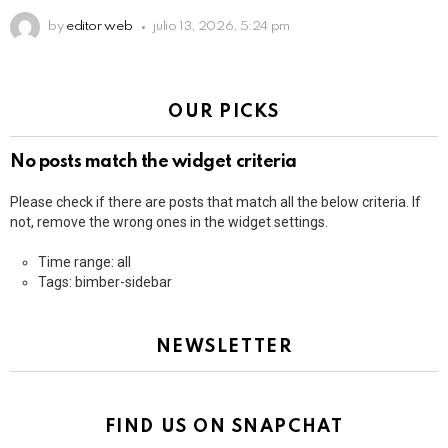
by
editor web
julio 13, 2026, 5:24 pm
OUR PICKS
No posts match the widget criteria
Please check if there are posts that match all the below criteria. If
not, remove the wrong ones in the widget settings.
Time range: all
Tags: bimber-sidebar
NEWSLETTER
FIND US ON SNAPCHAT