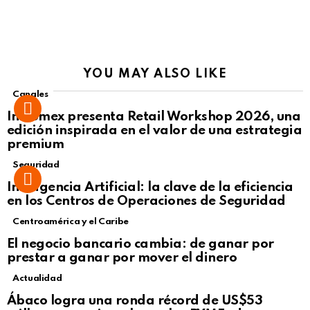
YOU MAY ALSO LIKE
Canales
Intcomex presenta Retail Workshop 2026, una
edición inspirada en el valor de una estrategia
premium
Seguridad
Inteligencia Artificial: la clave de la eficiencia
en los Centros de Operaciones de Seguridad
Centroamérica y el Caribe
El negocio bancario cambia: de ganar por
prestar a ganar por mover el dinero
Actualidad
Not Safe For Work
Ábaco logra una ronda récord de US$53
Click to view this post