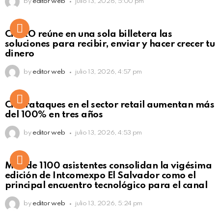
by
editor web
julio 13, 2026, 5:00 pm
Not Safe For Work
CiNKO reúne en una sola billetera las
Click to view this post
soluciones para recibir, enviar y hacer crecer tu
dinero
by
editor web
julio 13, 2026, 4:57 pm
Ciberataques en el sector retail aumentan más
del 100% en tres años
by
editor web
julio 13, 2026, 4:53 pm
Más de 1100 asistentes consolidan la vigésima
edición de Intcomexpo El Salvador como el
principal encuentro tecnológico para el canal
by
editor web
julio 13, 2026, 5:24 pm