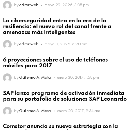
by
editor web
mayo 29, 2026, 3:35 pm
La ciberseguridad entra en la era de la
resiliencia: el nuevo rol del canal frente a
amenazas más inteligentes
by
editor web
mayo 11, 2026, 6:20 am
6 proyecciones sobre el uso de teléfonos
móviles para 2017
by
Guillermo A. Mata
enero 30, 2017, 1:58 pm
SAP lanza programa de activación inmediata
para su portafolio de soluciones SAP Leonardo
by
Guillermo A. Mata
enero 20, 2017, 9:34 am
Comstor anuncia su nueva estrategia con la