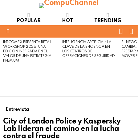
POPULAR
HOT
TRENDING
FOLL
S
US
Menu
INTCOMEX PRESENTA RETAIL
INTELIGENCIA ARTIFICIAL: LA
EL NEGO
LATEST
WORKSHOP 2026, UNA
CLAVE DE LA EFICIENCIA EN
CAMBIA:
STORIES
EDICIÓN INSPIRADA EN EL
LOS CENTROS DE
PRESTAR
VALOR DE UNA ESTRATEGIA
OPERACIONES DE SEGURIDAD
MOVER E
PREMIUM
Entrevista
City of London Police y Kaspersky
Lab lideran el camino en la lucha
contra el fraude