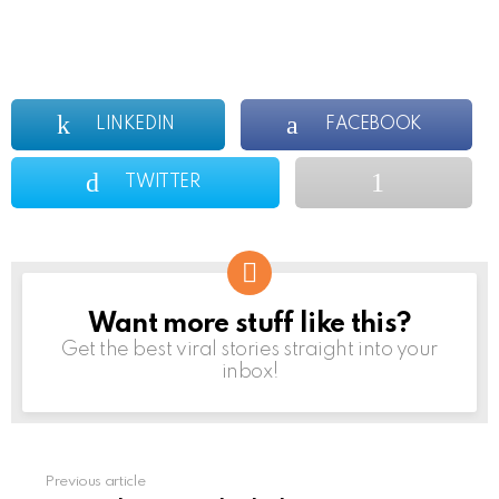
LINKEDIN
FACEBOOK
TWITTER
Want more stuff like this?
NEWSLETTER
Get the best viral stories straight into your
inbox!
Previous article
See