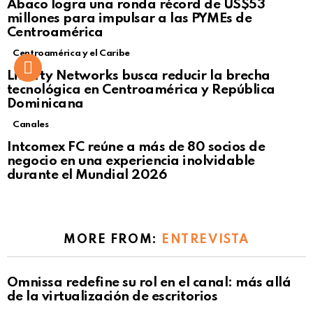
Ábaco logra una ronda récord de US$53
Click to view this post
millones para impulsar a las PYMEs de
Centroamérica
Centroamérica y el Caribe
Liberty Networks busca reducir la brecha
tecnológica en Centroamérica y República
Dominicana
Canales
Intcomex FC reúne a más de 80 socios de
negocio en una experiencia inolvidable
durante el Mundial 2026
MORE FROM:
ENTREVISTA
Omnissa redefine su rol en el canal: más allá
de la virtualización de escritorios