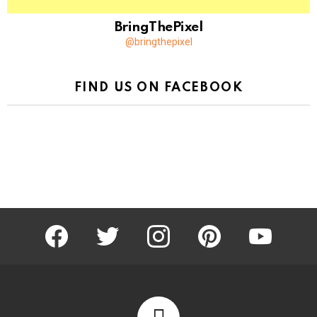
BringThePixel
@bringthepixel
FIND US ON FACEBOOK
facebook
twitter
instagram
pinterest
youtube