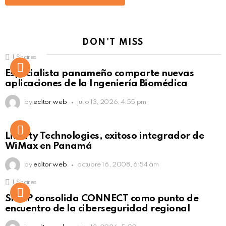
DON'T MISS
1
Shares
Not Safe For Work
Especialista panameño comparte nuevas
Click to view this post
aplicaciones de la Ingeniería Biomédica
by
editor web
julio 13, 2026, 4:55 pm
Liberty Technologies, exitoso integrador de
WiMax en Panamá
by
editor web
octubre 16, 2008, 6:54 am
1
Shares
Not Safe For Work
SISAP consolida CONNECT como punto de
Click to view this post
encuentro de la ciberseguridad regional