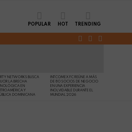
POPULAR
HOT
TRENDING
FOLLOW
SEARCH
LOGIN
US
ERTY NETWORKS BUSCA
INTCOMEX FC REÚNE A MÁS
UCIR LA BRECHA
DE 80 SOCIOS DE NEGOCIO
CNOLÓGICA EN
EN UNA EXPERIENCIA
NTROAMÉRICA Y
INOLVIDABLE DURANTE EL
ÚBLICA DOMINICANA
MUNDIAL 2026