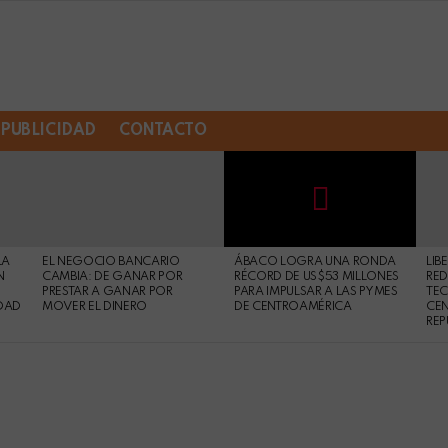
PUBLICIDAD
CONTACTO
Not
Click
to
Safe
view
LA
EL NEGOCIO BANCARIO
ÁBACO LOGRA UNA RONDA
LIB
For
this
N
CAMBIA: DE GANAR POR
RÉCORD DE US$53 MILLONES
RED
Work
post
PRESTAR A GANAR POR
PARA IMPULSAR A LAS PYMES
TE
DAD
MOVER EL DINERO
DE CENTROAMÉRICA
CE
REP