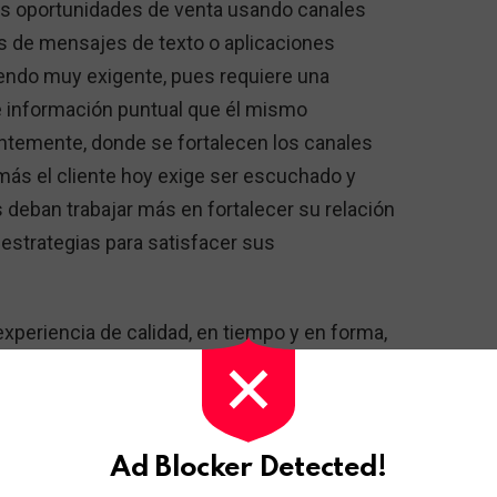
s oportunidades de venta usando canales
s de mensajes de texto o aplicaciones
viendo muy exigente, pues requiere una
e información puntual que él mismo
antemente, donde se fortalecen los canales
ás el cliente hoy exige ser escuchado y
 deban trabajar más en fortalecer su relación
estrategias para satisfacer sus
xperiencia de calidad, en tiempo y en forma,
 ende, una solución tecnológica debe lograr
tro de contacto, ya sea con un agente a
ociales; donde el mensaje de la compañía
ecibir la información completa sobre las
Ad Blocker Detected!