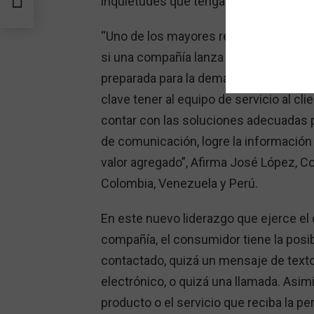
inquietudes que tenga de algún produc
“Uno de los mayores retos es cumplir 
si una compañía lanza un nuevo produc
preparada para la demanda de cliente
clave tener al equipo de servicio al cli
contar con las soluciones adecuadas pa
de comunicación, logre la información 
valor agregado”, Afirma José López, C
Colombia, Venezuela y Perú.
En este nuevo liderazgo que ejerce el
compañía, el consumidor tiene la posib
contactado, quizá un mensaje de texto
electrónico, o quizá una llamada. Asim
producto o el servicio que reciba la pe