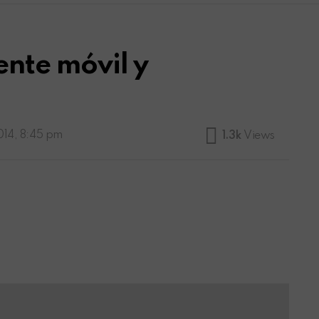
ente móvil y
014, 8:45 pm
1.3k
Views