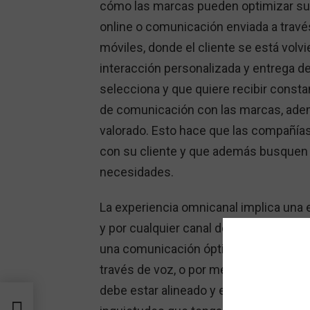
cómo las marcas pueden optimizar su
online o comunicación enviada a travé
móviles, donde el cliente se está vol
interacción personalizada y entrega d
selecciona y que quiere recibir const
de comunicación con las marcas, adem
valorado. Esto hace que las compañías
con su cliente y que además busquen 
necesidades.
La experiencia omnicanal implica una e
y por cualquier canal de contacto, por
una comunicación óptima desde el cen
través de voz, o por medio de redes s
debe estar alineado y el cliente debe r
y