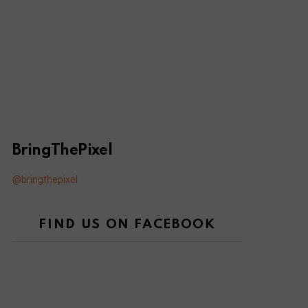
BringThePixel
@bringthepixel
FIND US ON FACEBOOK