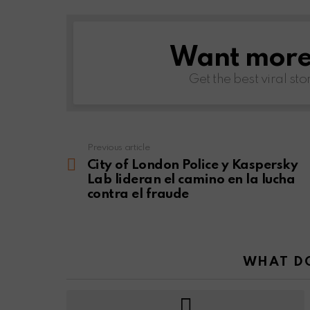
Want more s
NEWSLETTER
Get the best viral sto
Previous article
See
more
City of London Police y Kaspersky
Lab lideran el camino en la lucha
contra el fraude
WHAT DO