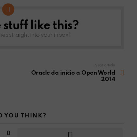
tuff like this?
ries straight into your inbox!
Next article
Oracle da inicio a Open World
2014
 YOU THINK?
0