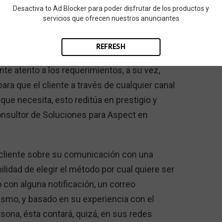
to o servicio.
Desactiva to Ad Blocker para poder disfrutar de los productos y
servicios que ofrecen nuestros anunciantes
con las necesidades del cliente, por ejemplo,
to o servicio, la empresa debe estar
REFRESH
s que quieren obtenerlo inmediatamente, es
ente atento a los requerimientos, a su vez,
ra que el cliente a través de cualquier canal
que necesita, esto reditúa en prestigio y
onsultor de Soluciones para Aspect en
 cliente sobre su comunicación con una
ilidad de elegir el método por cual quiere ser
 con alguna notificación, un correo
ismo, y basado en su experiencia con el
rsona, ésta contará, quizá, en sus redes