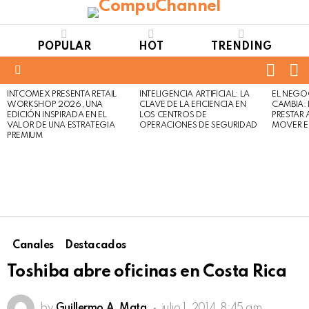
POPULAR
HOT
TRENDING
FOLL
S
US
Menu
INTCOMEX PRESENTA RETAIL
INTELIGENCIA ARTIFICIAL: LA
EL NEGO
LATEST
WORKSHOP 2026, UNA
CLAVE DE LA EFICIENCIA EN
CAMBIA:
STORIES
EDICIÓN INSPIRADA EN EL
LOS CENTROS DE
PRESTAR
VALOR DE UNA ESTRATEGIA
OPERACIONES DE SEGURIDAD
MOVER E
PREMIUM
Canales
Destacados
Toshiba abre oficinas en Costa Rica
by
Guillermo A. Mata
julio 1, 2014, 8:45 am