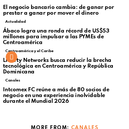
El negocio bancario cambia: de ganar por
prestar a ganar por mover el dinero
Actualidad
Not Safe For Work
Ábaco logra una ronda récord de US$53
Click to view this post
millones para impulsar a las PYMEs de
Centroamérica
Centroamérica y el Caribe
Liberty Networks busca reducir la brecha
tecnológica en Centroamérica y República
Dominicana
Canales
Intcomex FC reúne a más de 80 socios de
negocio en una experiencia inolvidable
durante el Mundial 2026
MORE FROM:
CANALES