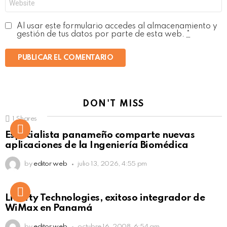
Al usar este formulario accedes al almacenamiento y
gestión de tus datos por parte de esta web.
*
DON'T MISS
1
Shares
Not Safe For Work
Especialista panameño comparte nuevas
Click to view this post
aplicaciones de la Ingeniería Biomédica
by
editor web
julio 13, 2026, 4:55 pm
Liberty Technologies, exitoso integrador de
WiMax en Panamá
by
editor web
octubre 16, 2008, 6:54 am