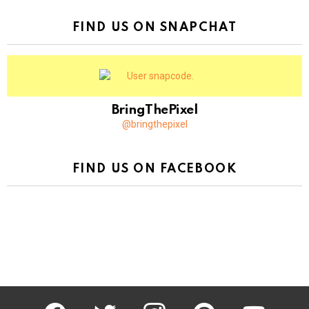
FIND US ON SNAPCHAT
BringThePixel
@bringthepixel
FIND US ON FACEBOOK
facebook
twitter
instagram
pinterest
youtube