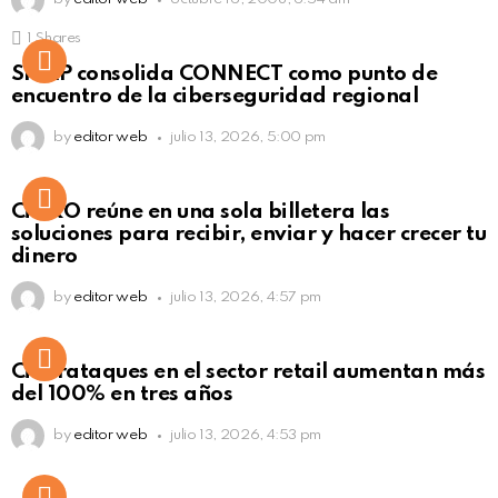
1
Shares
Not Safe For Work
SISAP consolida CONNECT como punto de
Click to view this post
encuentro de la ciberseguridad regional
by
editor web
julio 13, 2026, 5:00 pm
Not Safe For Work
CiNKO reúne en una sola billetera las
Click to view this post
soluciones para recibir, enviar y hacer crecer tu
dinero
by
editor web
julio 13, 2026, 4:57 pm
Ciberataques en el sector retail aumentan más
del 100% en tres años
by
editor web
julio 13, 2026, 4:53 pm