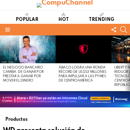
POPULAR
HOT
TRENDING
FOLL
S
US
Menu
LATEST
STORIES
Not
Click
to
Safe
view
EL NEGOCIO BANCARIO
ÁBACO LOGRA UNA RONDA
LIBERTY
For
this
CAMBIA: DE GANAR POR
RÉCORD DE US$53 MILLONES
REDUCIR 
Work
post
PRESTAR A GANAR POR
PARA IMPULSAR A LAS PYMES
TECNOLÓ
MOVER EL DINERO
DE CENTROAMÉRICA
CENTROA
REPÚBLI
Productos