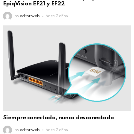
EpiqVision EF21 y EF22
by
editor web
hace 2 años
Siempre conectado, nunca desconectado
by
editor web
hace 2 años