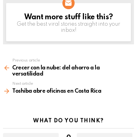
Want more stuff like this?
NEWSLETTER
Get the best viral stories straight into your
inbox!
Previous article
See
more
Crecer con la nube: del ahorro a la
versatilidad
Next article
Toshiba abre oficinas en Costa Rica
WHAT DO YOU THINK?