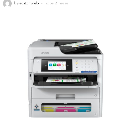
by
editor web
hace 2 meses