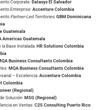
ento Corporate:
Datasys El Salvador
ento Enterprise:
Accenture Colombia
mento
Partner-Led Territories
:
GBM Dominicana
bia
e Guatemala
 Americas Guatemala
la Base Instalada:
HR Solutions Colombia
bia
QA Business Consultants Colombia
ntes:
MQA Business Consultants Colombia
sarial – Excelencia:
Accenture Colombia
yl Colombia
ioneer (Regional)
de Solución:
MSG (Regional)
lencia en Ventas:
C2S Consulting Puerto Rico