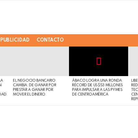
PUBLICIDAD
CONTACTO
Not
Click
to
Safe
view
LA
EL NEGOCIO BANCARIO
ÁBACO LOGRA UNA RONDA
LIB
For
this
N
CAMBIA: DE GANAR POR
RÉCORD DE US$53 MILLONES
RED
Work
post
PRESTAR A GANAR POR
PARA IMPULSAR A LAS PYMES
TE
DAD
MOVER EL DINERO
DE CENTROAMÉRICA
CE
REP