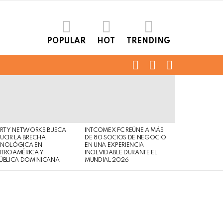
POPULAR
HOT
TRENDING
FOLLOW
SEARCH
LOGIN
US
ERTY NETWORKS BUSCA
INTCOMEX FC REÚNE A MÁS
UCIR LA BRECHA
DE 80 SOCIOS DE NEGOCIO
CNOLÓGICA EN
EN UNA EXPERIENCIA
NTROAMÉRICA Y
INOLVIDABLE DURANTE EL
ÚBLICA DOMINICANA
MUNDIAL 2026