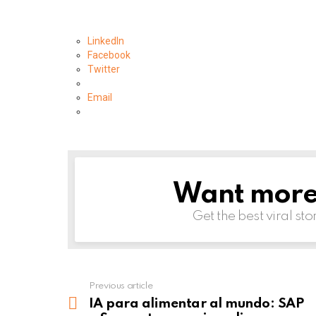
LinkedIn
Facebook
Twitter
Email
Want more s
NEWSLETTER
Get the best viral sto
Previous article
See
more
IA para alimentar al mundo: SAP