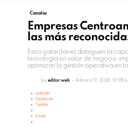
Canales
Empresas Centroam
las más reconocida
Estos galardones distinguen la capa
tecnología en valor de negocio, im
optimizan la gestión operativa en t
by
editor web
febrero 19, 2026, 10:08 
LinkedIn
Facebook
Twitter
Email