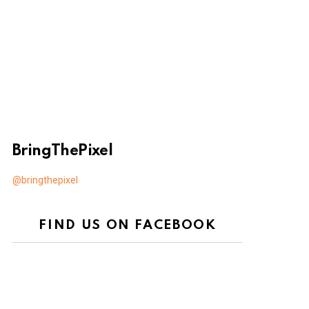
BringThePixel
@bringthepixel
FIND US ON FACEBOOK