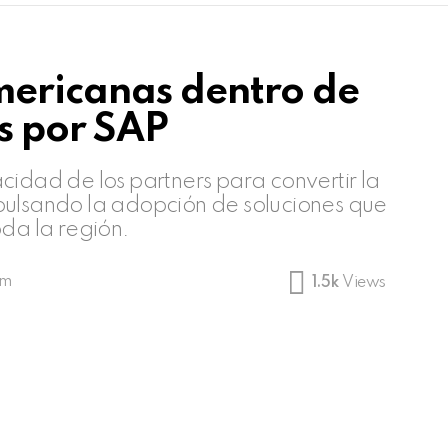
ericanas dentro de
s por SAP
cidad de los partners para convertir la
pulsando la adopción de soluciones que
oda la región.
am
1.5k
Views