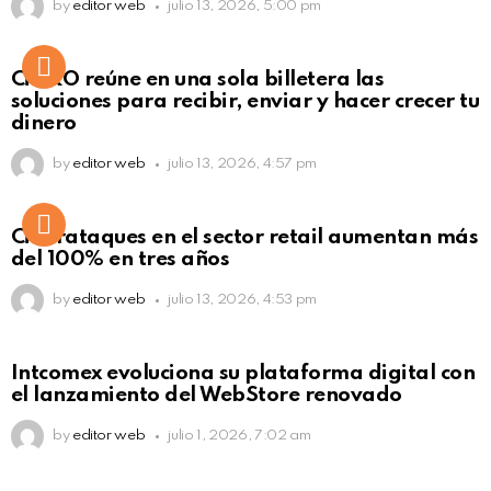
by
editor web
julio 13, 2026, 5:00 pm
Not Safe For Work
CiNKO reúne en una sola billetera las
Click to view this post
soluciones para recibir, enviar y hacer crecer tu
dinero
by
editor web
julio 13, 2026, 4:57 pm
Ciberataques en el sector retail aumentan más
del 100% en tres años
by
editor web
julio 13, 2026, 4:53 pm
Intcomex evoluciona su plataforma digital con
el lanzamiento del WebStore renovado
by
editor web
julio 1, 2026, 7:02 am