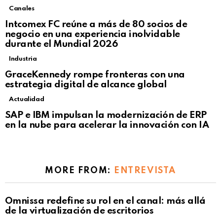
Canales
Intcomex FC reúne a más de 80 socios de
negocio en una experiencia inolvidable
durante el Mundial 2026
Industria
GraceKennedy rompe fronteras con una
estrategia digital de alcance global
Actualidad
Not Safe For Work
SAP e IBM impulsan la modernización de ERP
Click to view this post
en la nube para acelerar la innovación con IA
MORE FROM:
ENTREVISTA
Omnissa redefine su rol en el canal: más allá
de la virtualización de escritorios