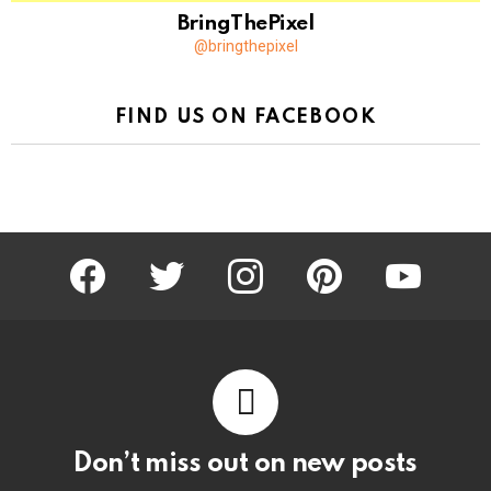
BringThePixel
@bringthepixel
FIND US ON FACEBOOK
facebook
twitter
instagram
pinterest
youtube
Don’t miss out on new posts