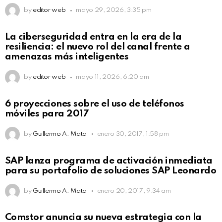
by
editor web
mayo 29, 2026, 3:35 pm
La ciberseguridad entra en la era de la
resiliencia: el nuevo rol del canal frente a
amenazas más inteligentes
by
editor web
mayo 11, 2026, 6:20 am
6 proyecciones sobre el uso de teléfonos
móviles para 2017
by
Guillermo A. Mata
enero 30, 2017, 1:58 pm
SAP lanza programa de activación inmediata
para su portafolio de soluciones SAP Leonardo
by
Guillermo A. Mata
enero 20, 2017, 9:34 am
Comstor anuncia su nueva estrategia con la