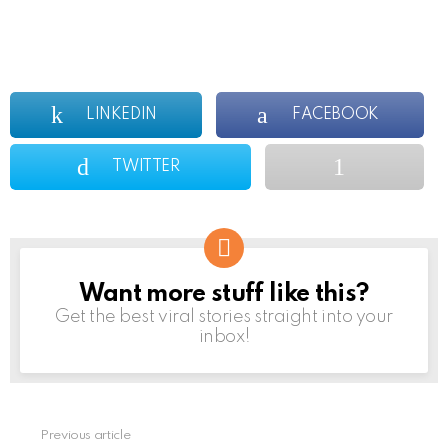
LINKEDIN
FACEBOOK
TWITTER
Want more stuff like this?
NEWSLETTER
Get the best viral stories straight into your
inbox!
Previous article
See