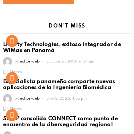
DON'T MISS
Liberty Technologies, exitoso integrador de
WiMax en Panamá
by
editor web
octubre 16, 2008, 6:54 am
1
Shares
Not Safe For Work
Especialista panameño comparte nuevas
Click to view this post
aplicaciones de la Ingeniería Biomédica
by
editor web
julio 13, 2026, 4:55 pm
1
Shares
Not Safe For Work
SISAP consolida CONNECT como punto de
Click to view this post
encuentro de la ciberseguridad regional