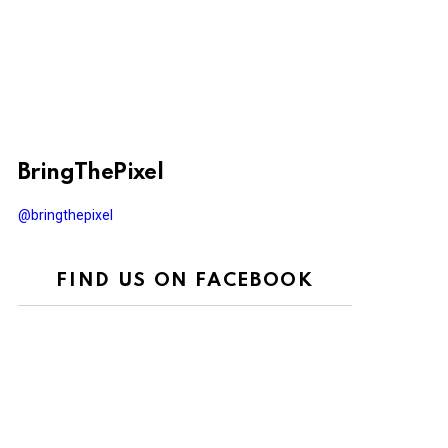
BringThePixel
@bringthepixel
FIND US ON FACEBOOK