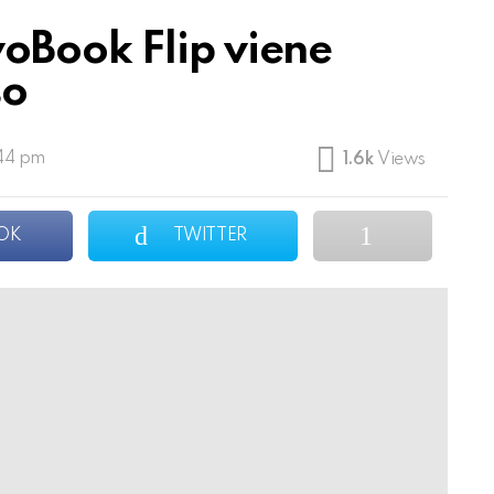
oBook Flip viene
so
:44 pm
1.6k
Views
OK
TWITTER