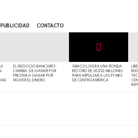
PUBLICIDAD
CONTACTO
Not
Click
to
Safe
view
LA
EL NEGOCIO BANCARIO
ÁBACO LOGRA UNA RONDA
LIB
For
this
N
CAMBIA: DE GANAR POR
RÉCORD DE US$53 MILLONES
RED
Work
post
PRESTAR A GANAR POR
PARA IMPULSAR A LAS PYMES
TE
DAD
MOVER EL DINERO
DE CENTROAMÉRICA
CE
REP