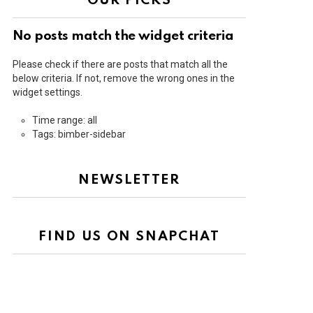
OUR PICKS
No posts match the widget criteria
Please check if there are posts that match all the
below criteria. If not, remove the wrong ones in the
widget settings.
Time range: all
Tags: bimber-sidebar
NEWSLETTER
FIND US ON SNAPCHAT