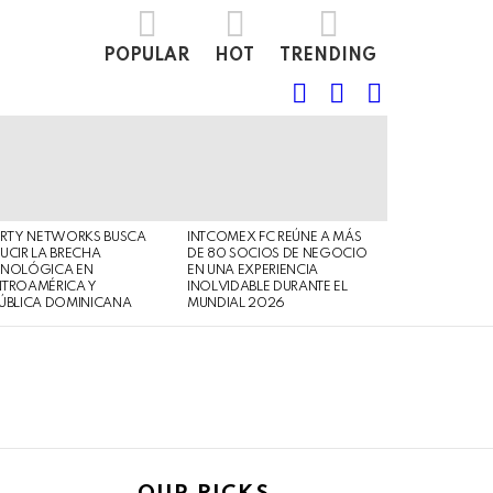
POPULAR
HOT
TRENDING
FOLLOW
SEARCH
LOGIN
US
ERTY NETWORKS BUSCA
INTCOMEX FC REÚNE A MÁS
UCIR LA BRECHA
DE 80 SOCIOS DE NEGOCIO
CNOLÓGICA EN
EN UNA EXPERIENCIA
NTROAMÉRICA Y
INOLVIDABLE DURANTE EL
ÚBLICA DOMINICANA
MUNDIAL 2026