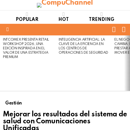
POPULAR
HOT
TRENDING
FOLL
S
US
Menu
INTCOMEX PRESENTA RETAIL
INTELIGENCIA ARTIFICIAL: LA
EL NEGO
LATEST
WORKSHOP 2026, UNA
CLAVE DE LA EFICIENCIA EN
CAMBIA:
STORIES
EDICIÓN INSPIRADA EN EL
LOS CENTROS DE
PRESTAR
VALOR DE UNA ESTRATEGIA
OPERACIONES DE SEGURIDAD
MOVER E
PREMIUM
Gestión
Mejorar los resultados del sistema de
salud con Comunicaciones
Unificadas