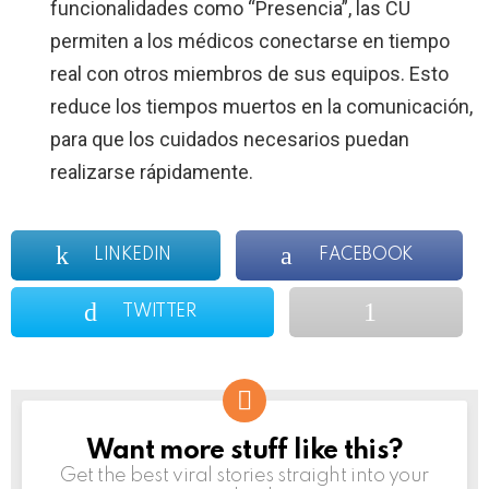
funcionalidades como “Presencia”, las CU
permiten a los médicos conectarse en tiempo
real con otros miembros de sus equipos. Esto
reduce los tiempos muertos en la comunicación,
para que los cuidados necesarios puedan
realizarse rápidamente.
LINKEDIN
FACEBOOK
TWITTER
Want more stuff like this?
NEWSLETTER
Get the best viral stories straight into your