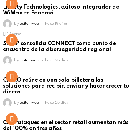
Liberty Technologies, exitoso integrador de
WiMax en Panamá
by
editor web
hace 18 años
1
Shares
Not Safe For Work
SISAP consolida CONNECT como punto de
Click to view this post
encuentro de la ciberseguridad regional
by
editor web
hace 25 días
Not Safe For Work
CiNKO reúne en una sola billetera las
Click to view this post
soluciones para recibir, enviar y hacer crecer tu
dinero
by
editor web
hace 25 días
Ciberataques en el sector retail aumentan más
del 100% en tres años