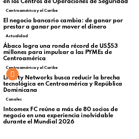
en los Centros de Operaciones de Seguridad
Centroamérica y el Caribe
El negocio bancario cambia: de ganar por
prestar a ganar por mover el dinero
Actualidad
Not Safe For Work
Ábaco logra una ronda récord de US$53
Click to view this post
millones para impulsar a las PYMEs de
Centroamérica
Centroamérica y el Caribe
Liberty Networks busca reducir la brecha
tecnológica en Centroamérica y República
Dominicana
Canales
Intcomex FC reúne a más de 80 socios de
negocio en una experiencia inolvidable
durante el Mundial 2026