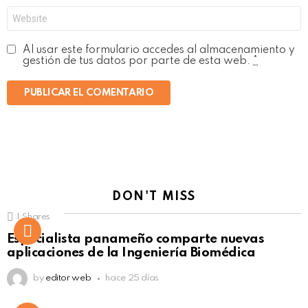
Web
Al usar este formulario accedes al almacenamiento y
gestión de tus datos por parte de esta web.
*
DON'T MISS
1
Shares
Not Safe For Work
Especialista panameño comparte nuevas
Click to view this post
aplicaciones de la Ingeniería Biomédica
by
editor web
hace 25 días