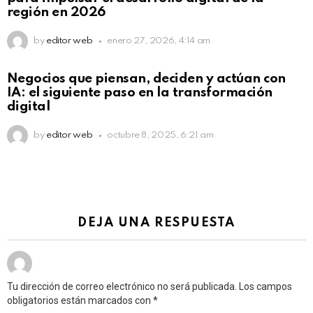
región en 2026
by
editor web
enero 27, 2026, 4:14 am
Not Safe For Work
Negocios que piensan, deciden y actúan con
Click to view this post
IA: el siguiente paso en la transformación
digital
by
editor web
octubre 8, 2025, 6:21 am
DEJA UNA RESPUESTA
Tu dirección de correo electrónico no será publicada.
Los campos
obligatorios están marcados con
*