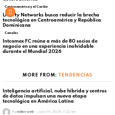
Centroamérica y el Caribe
Liberty Networks busca reducir la brecha
tecnológica en Centroamérica y República
Dominicana
Canales
Intcomex FC reúne a más de 80 socios de
negocio en una experiencia inolvidable
durante el Mundial 2026
MORE FROM:
TENDENCIAS
Not Safe For Work
Inteligencia artificial, nube híbrida y centros
Click to view this post
de datos impulsan una nueva etapa
tecnológica en América Latina
by
editor web
junio 16, 2026, 7:22 am