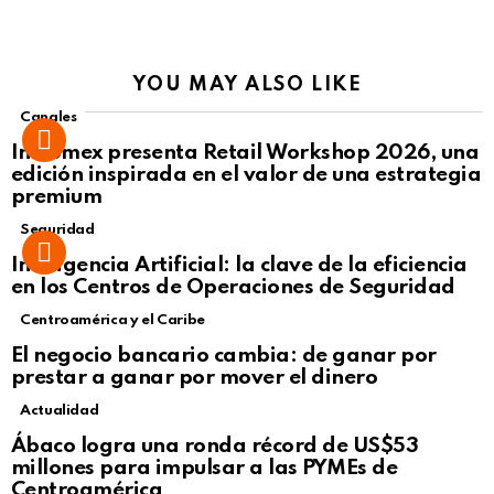
YOU MAY ALSO LIKE
Canales
Intcomex presenta Retail Workshop 2026, una
edición inspirada en el valor de una estrategia
premium
Seguridad
Inteligencia Artificial: la clave de la eficiencia
en los Centros de Operaciones de Seguridad
Centroamérica y el Caribe
El negocio bancario cambia: de ganar por
prestar a ganar por mover el dinero
Actualidad
Not Safe For Work
Ábaco logra una ronda récord de US$53
Click to view this post
millones para impulsar a las PYMEs de
Centroamérica