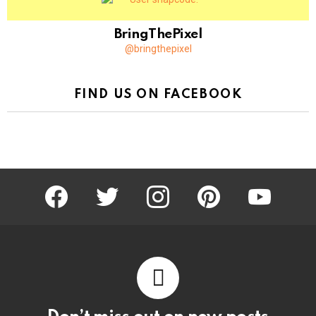
BringThePixel
@bringthepixel
FIND US ON FACEBOOK
facebook
twitter
instagram
pinterest
youtube