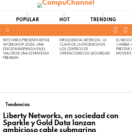
POPULAR
HOT
TRENDING
FOLL
S
US
Menu
INTCOMEX PRESENTA RETAIL
INTELIGENCIA ARTIFICIAL: LA
EL NEGO
LATEST
WORKSHOP 2026, UNA
CLAVE DE LA EFICIENCIA EN
CAMBIA:
STORIES
EDICIÓN INSPIRADA EN EL
LOS CENTROS DE
PRESTAR
VALOR DE UNA ESTRATEGIA
OPERACIONES DE SEGURIDAD
MOVER E
PREMIUM
Tendencias
Liberty Networks, en sociedad con
Sparkle y Gold Data lanzan
ambicioso cable submarino