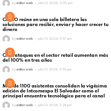
by
editor web
julio 13, 2026, 5:00 pm
Not Safe For Work
CiNKO reúne en una sola billetera las
Click to view this post
soluciones para recibir, enviar y hacer crecer tu
dinero
by
editor web
julio 13, 2026, 4:57 pm
Ciberataques en el sector retail aumentan más
del 100% en tres años
by
editor web
julio 13, 2026, 4:53 pm
Más de 1100 asistentes consolidan la vigésima
edición de Intcomexpo El Salvador como el
principal encuentro tecnológico para el canal
by
editor web
julio 13, 2026, 5:24 pm