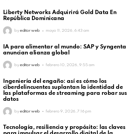
Not Safe For Work
Liberty Networks Adquirirá Gold Data En
Click to view this post
República Dominicana
by
editor web
mayo 11, 2026, 6:43 am
Not Safe For Work
IA para alimentar al mundo: SAP y Syngenta
Click to view this post
anuncian alianza global
by
editor web
febrero 10, 2026, 9:55 am
Not Safe For Work
Ingeniería del engaño: así es cómo los
Click to view this post
ciberdelincuentes suplantan la identidad de
las plataformas de streaming para robar sus
datos
by
editor web
febrero 9, 2026, 7:16 pm
Not Safe For Work
Tecnología, resiliencia y propósito: las claves
Click to view this post
para impulsar el desarrollo digital de la