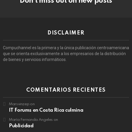
Don’t miss out on new posts
DISCLAIMER
Compuchannel es la primera y la única publicación centroamericana
que se orienta exclusivamente a los empresarios de la distribución
de bienes y servicios informáticos.
COMENTARIOS RECIENTES
Marsvinzep
on
IT Forums en Costa Rica culmina
María Fernanda Angeles
on
Publicidad