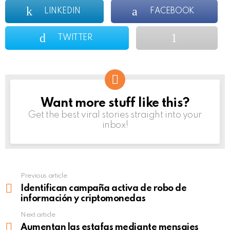
LINKEDIN
FACEBOOK
TWITTER
Want more stuff like this?
NEWSLETTER
Get the best viral stories straight into your
inbox!
Previous article
See
more
Identifican campaña activa de robo de
información y criptomonedas
Next article
Aumentan las estafas mediante mensajes