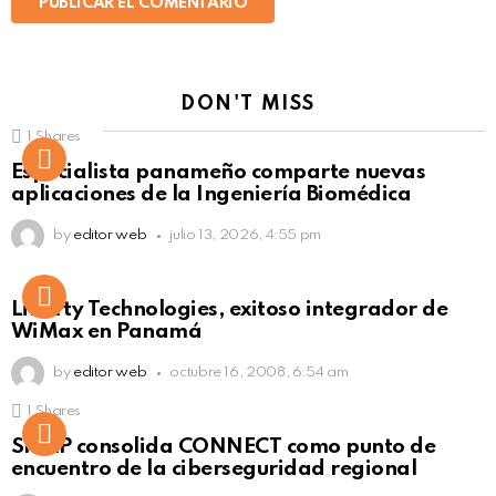
DON'T MISS
1
Shares
Not Safe For Work
Especialista panameño comparte nuevas
Click to view this post
aplicaciones de la Ingeniería Biomédica
by
editor web
julio 13, 2026, 4:55 pm
Liberty Technologies, exitoso integrador de
WiMax en Panamá
by
editor web
octubre 16, 2008, 6:54 am
1
Shares
Not Safe For Work
SISAP consolida CONNECT como punto de
Click to view this post
encuentro de la ciberseguridad regional