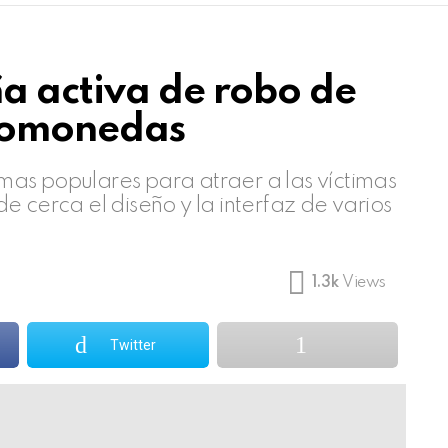
a activa de robo de
ptomonedas
as populares para atraer a las víctimas
e cerca el diseño y la interfaz de varios
1.3k
Views
Twitter