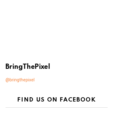
BringThePixel
@bringthepixel
FIND US ON FACEBOOK