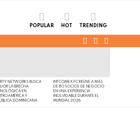
POPULAR
HOT
TRENDING
FOLLOW
SEARCH
LOGIN
US
ERTY NETWORKS BUSCA
INTCOMEX FC REÚNE A MÁS
UCIR LA BRECHA
DE 80 SOCIOS DE NEGOCIO
CNOLÓGICA EN
EN UNA EXPERIENCIA
NTROAMÉRICA Y
INOLVIDABLE DURANTE EL
ÚBLICA DOMINICANA
MUNDIAL 2026