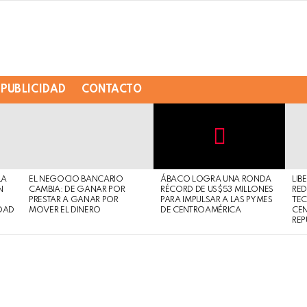
PUBLICIDAD
CONTACTO
Not
Click
to
Safe
view
LA
EL NEGOCIO BANCARIO
ÁBACO LOGRA UNA RONDA
LIB
For
this
N
CAMBIA: DE GANAR POR
RÉCORD DE US$53 MILLONES
RED
Work
post
PRESTAR A GANAR POR
PARA IMPULSAR A LAS PYMES
TE
DAD
MOVER EL DINERO
DE CENTROAMÉRICA
CE
REP