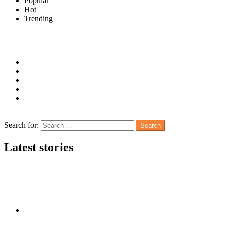
Popular
Hot
Trending
Menu
Follow us
facebook
twitter
instagram
pinterest
youtube
Search
Search for:
Search
Latest stories