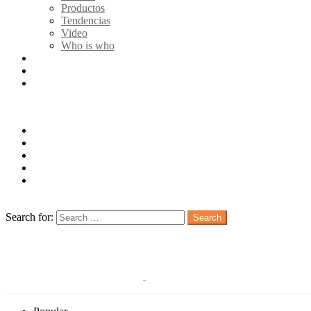
Productos
Tendencias
Video
Who is who
Quienes somos
Publicidad
Contacto
Follow us
facebook
twitter
instagram
pinterest
youtube
Search
Search for:
Search
Login