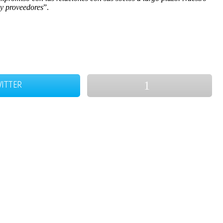
 y proveedores
”.
ITTER