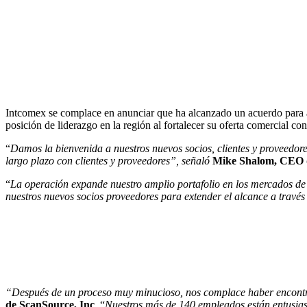
Intcomex se complace en anunciar que ha alcanzado un acuerdo para ad
posición de liderazgo en la región al fortalecer su oferta comercial co
“
Damos la bienvenida a nuestros nuevos socios, clientes y proveedor
largo plazo con clientes y proveedores”, señaló
Mike Shalom, CEO 
“
La operación expande nuestro amplio portafolio en los mercados de
nuestros nuevos socios proveedores para extender el alcance a travé
“Después de un proceso muy minucioso, nos complace haber encontr
de ScanSource, Inc
. “
Nuestros más de 140 empleados están entusias