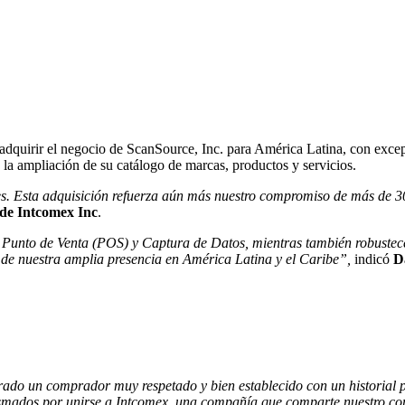
quirir el negocio de ScanSource, Inc. para América Latina, con excepci
n la ampliación de su catálogo de marcas, productos y servicios.
es. Esta adquisición refuerza aún más nuestro compromiso de más de 30 
de Intcomex Inc
.
 Punto de Venta (POS) y Captura de Datos, mientras también robustec
s de nuestra amplia
presencia en América Latina y el Caribe”,
indicó
D
ado un comprador muy respetado y bien establecido con un historial
mados por unirse a Intcomex, una compañía que comparte nuestro comp