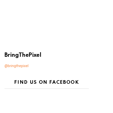
BringThePixel
@bringthepixel
FIND US ON FACEBOOK