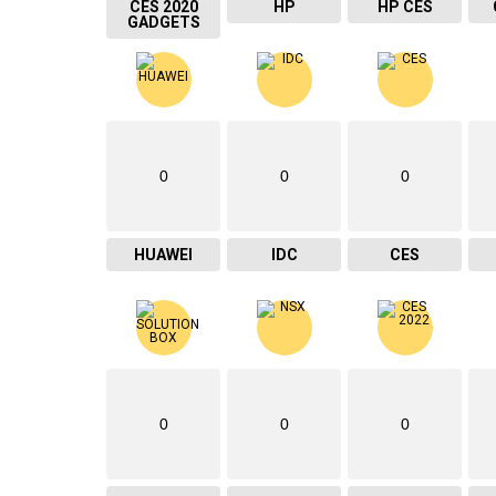
CES 2020
HP
HP CES
GADGETS
0
0
0
HUAWEI
IDC
CES
0
0
0