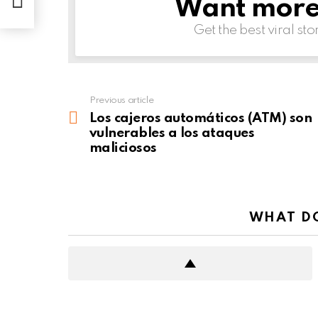
Want more s
NEWSLETTER
osos
Get the best viral sto
Previous article
See
more
Los cajeros automáticos (ATM) son
vulnerables a los ataques
maliciosos
WHAT DO