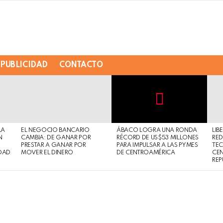
PUBLICIDAD
CONTACTO
Not
Click
to
Safe
view
LA
EL NEGOCIO BANCARIO
ÁBACO LOGRA UNA RONDA
LIB
For
this
N
CAMBIA: DE GANAR POR
RÉCORD DE US$53 MILLONES
RED
Work
post
PRESTAR A GANAR POR
PARA IMPULSAR A LAS PYMES
TE
DAD
MOVER EL DINERO
DE CENTROAMÉRICA
CE
REP