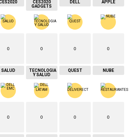
CES2020
CES2020
DELL
APPLE
GADGETS
0
0
0
0
SALUD
TECNOLOGIA
QUEST
NUBE
Y SALUD
0
0
0
0