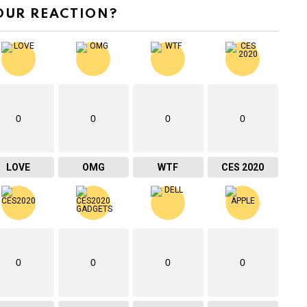
OUR REACTION?
0
0
0
0
LOVE
OMG
WTF
CES 2020
0
0
0
0