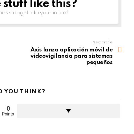
tuff like this?
ries straight into your inbox!
Next article
Axis lanza aplicación móvil de
videovigilancia para sistemas
pequeños
 YOU THINK?
0
Points