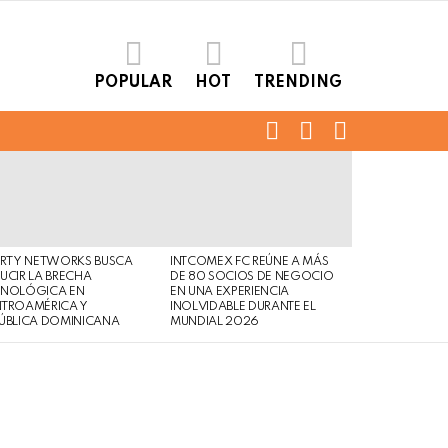
POPULAR
HOT
TRENDING
FOLLOW
SEARCH
LOGIN
US
ERTY NETWORKS BUSCA
INTCOMEX FC REÚNE A MÁS
UCIR LA BRECHA
DE 80 SOCIOS DE NEGOCIO
CNOLÓGICA EN
EN UNA EXPERIENCIA
NTROAMÉRICA Y
INOLVIDABLE DURANTE EL
ÚBLICA DOMINICANA
MUNDIAL 2026