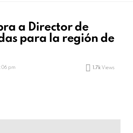
ra a Director de
as para la región de
8:06 pm
1.7k
Views