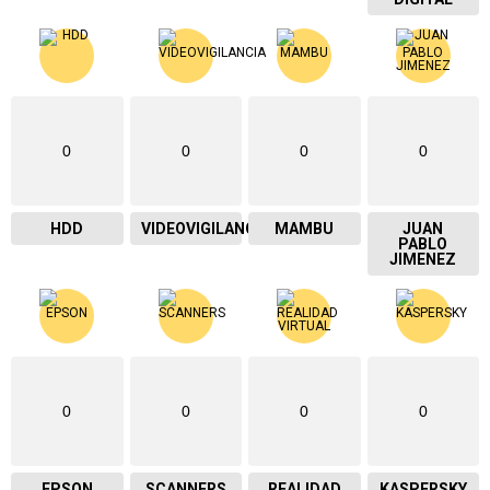
0
0
0
0
HDD
VIDEOVIGILANCIA
MAMBU
JUAN
PABLO
JIMENEZ
0
0
0
0
EPSON
SCANNERS
REALIDAD
KASPERSKY