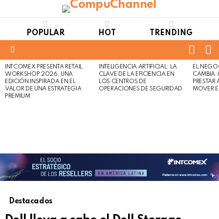
POPULAR
HOT
TRENDING
FOLL
S
US
Menu
INTCOMEX PRESENTA RETAIL
INTELIGENCIA ARTIFICIAL: LA
EL NEGO
LATEST
WORKSHOP 2026, UNA
CLAVE DE LA EFICIENCIA EN
CAMBIA:
STORIES
EDICIÓN INSPIRADA EN EL
LOS CENTROS DE
PRESTAR
VALOR DE UNA ESTRATEGIA
OPERACIONES DE SEGURIDAD
MOVER E
PREMIUM
Destacados