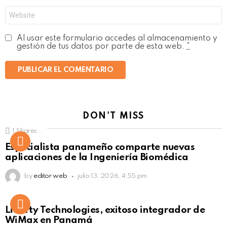
Web
Al usar este formulario accedes al almacenamiento y
gestión de tus datos por parte de esta web.
*
DON'T MISS
1
Shares
Not Safe For Work
Especialista panameño comparte nuevas
Click to view this post
aplicaciones de la Ingeniería Biomédica
by
editor web
julio 13, 2026, 4:55 pm
Liberty Technologies, exitoso integrador de
WiMax en Panamá