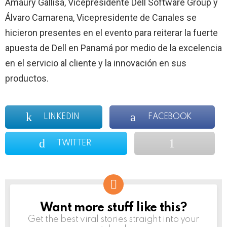
Amaury Gallisa, Vicepresidente Dell Software Group y
Álvaro Camarena, Vicepresidente de Canales se
hicieron presentes en el evento para reiterar la fuerte
apuesta de Dell en Panamá por medio de la excelencia
en el servicio al cliente y la innovación en sus
productos.
LINKEDIN
FACEBOOK
TWITTER
Want more stuff like this?
NEWSLETTER
Get the best viral stories straight into your