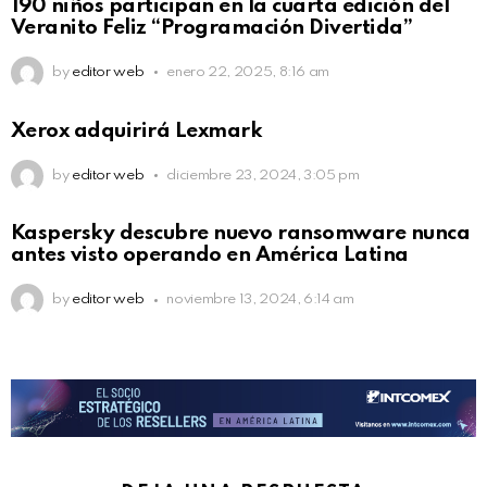
190 niños participan en la cuarta edición del
Veranito Feliz “Programación Divertida”
by
editor web
enero 22, 2025, 8:16 am
Xerox adquirirá Lexmark
by
editor web
diciembre 23, 2024, 3:05 pm
Kaspersky descubre nuevo ransomware nunca
antes visto operando en América Latina
by
editor web
noviembre 13, 2024, 6:14 am