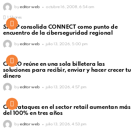
by
editor web
octubre 16, 2008, 6:54 am
1
Shares
Not Safe For Work
SISAP consolida CONNECT como punto de
Click to view this post
encuentro de la ciberseguridad regional
by
editor web
julio 13, 2026, 5:00 pm
Not Safe For Work
CiNKO reúne en una sola billetera las
Click to view this post
soluciones para recibir, enviar y hacer crecer tu
dinero
by
editor web
julio 13, 2026, 4:57 pm
Ciberataques en el sector retail aumentan más
del 100% en tres años
by
editor web
julio 13, 2026, 4:53 pm