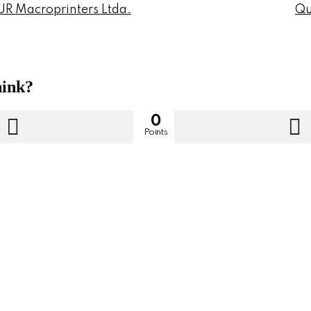
UR Macroprinters Ltda.
Qu
hink?
0
Points