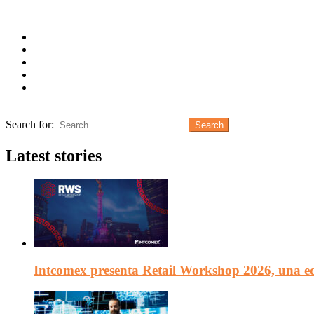
Menu
Follow us
facebook
twitter
instagram
pinterest
youtube
Search
Search for:
Search
Latest stories
Intcomex presenta Retail Workshop 2026, una edi