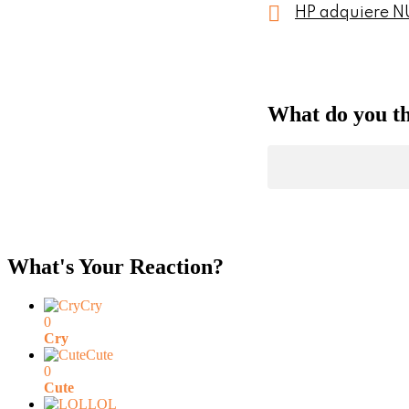
HP adquiere N
What do you t
What's Your Reaction?
Cry
0
Cry
Cute
0
Cute
LOL