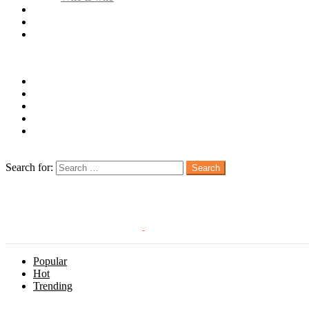
Quienes somos
Publicidad
Contacto
Follow us
facebook
twitter
instagram
pinterest
youtube
Search
Search for:
Search
Login
Popular
Hot
Trending