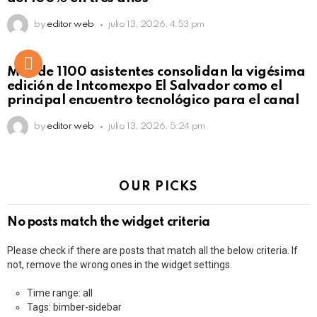
by
editor web
julio 13, 2026, 4:53 pm
Más de 1100 asistentes consolidan la vigésima
edición de Intcomexpo El Salvador como el
principal encuentro tecnológico para el canal
by
editor web
julio 13, 2026, 5:24 pm
OUR PICKS
No posts match the widget criteria
Please check if there are posts that match all the below criteria. If
not, remove the wrong ones in the widget settings.
Time range: all
Tags: bimber-sidebar