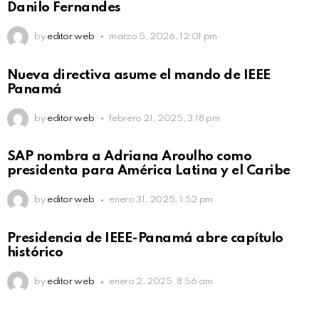
Danilo Fernandes
by
editor web
marzo 5, 2026, 12:01 pm
Nueva directiva asume el mando de IEEE
Panamá
by
editor web
febrero 21, 2025, 3:18 pm
SAP nombra a Adriana Aroulho como
presidenta para América Latina y el Caribe
by
editor web
enero 31, 2025, 1:52 pm
Presidencia de IEEE-Panamá abre capítulo
histórico
by
editor web
enero 2, 2025, 8:56 am