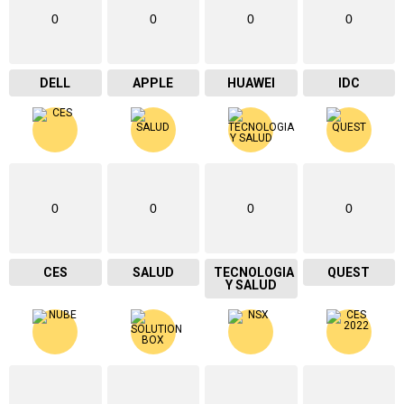
0
0
0
0
DELL
APPLE
HUAWEI
IDC
0
0
0
0
CES
SALUD
TECNOLOGIA
QUEST
Y SALUD