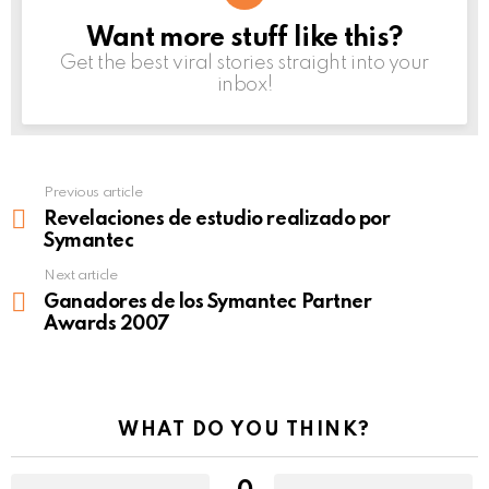
Want more stuff like this?
NEWSLETTER
Get the best viral stories straight into your
inbox!
Previous article
See
more
Revelaciones de estudio realizado por
Symantec
Next article
Ganadores de los Symantec Partner
Awards 2007
WHAT DO YOU THINK?