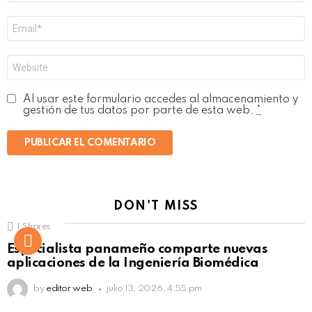
Correo
electrónico
*
Web
Al usar este formulario accedes al almacenamiento y
gestión de tus datos por parte de esta web.
*
DON'T MISS
1
Shares
Not Safe For Work
Especialista panameño comparte nuevas
Click to view this post
aplicaciones de la Ingeniería Biomédica
by
editor web
julio 13, 2026, 4:55 pm