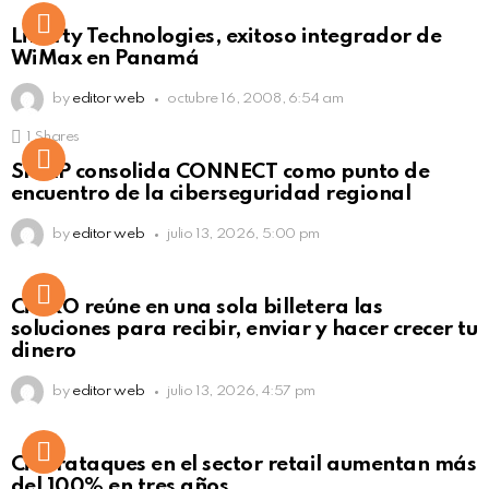
Liberty Technologies, exitoso integrador de
WiMax en Panamá
by
editor web
octubre 16, 2008, 6:54 am
1
Shares
Not Safe For Work
SISAP consolida CONNECT como punto de
Click to view this post
encuentro de la ciberseguridad regional
by
editor web
julio 13, 2026, 5:00 pm
Not Safe For Work
CiNKO reúne en una sola billetera las
Click to view this post
soluciones para recibir, enviar y hacer crecer tu
dinero
by
editor web
julio 13, 2026, 4:57 pm
Ciberataques en el sector retail aumentan más
del 100% en tres años