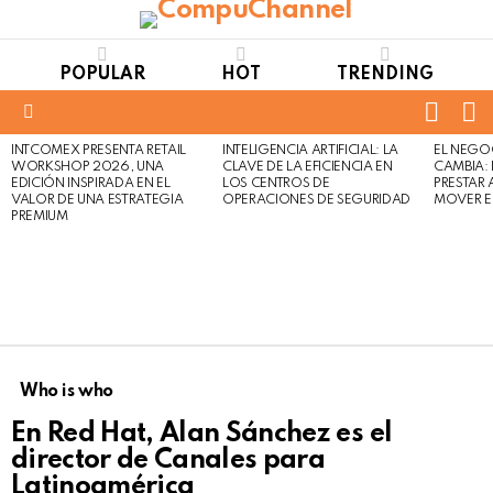
POPULAR
HOT
TRENDING
FOLL
S
US
Menu
INTCOMEX PRESENTA RETAIL
INTELIGENCIA ARTIFICIAL: LA
EL NEGO
LATEST
WORKSHOP 2026, UNA
CLAVE DE LA EFICIENCIA EN
CAMBIA:
STORIES
EDICIÓN INSPIRADA EN EL
LOS CENTROS DE
PRESTAR
VALOR DE UNA ESTRATEGIA
OPERACIONES DE SEGURIDAD
MOVER E
PREMIUM
Who is who
En Red Hat, Alan Sánchez es el
director de Canales para
Latinoamérica