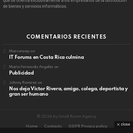
que se orienta exclusivamente a los empresarios de la distribución
de bienes y servicios informáticos.
COMENTARIOS RECIENTES
Marsvinzep
on
IT Forums en Costa Rica culmina
María Fernanda Angeles
on
Publicidad
Johnny Ramirez
on
Nos deja Victor Rivera, amigo, colega, deportista y
gran ser humano
© 2026 by Small Room Agency
close
Home
Contacto
GDPR Privacy policy