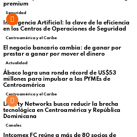
premium
Seguridad
Inteligencia Artificial: la clave de la eficiencia
en los Centros de Operaciones de Seguridad
Centroamérica y el Caribe
El negocio bancario cambia: de ganar por
prestar a ganar por mover el dinero
Actualidad
Not Safe For Work
Ábaco logra una ronda récord de US$53
Click to view this post
millones para impulsar a las PYMEs de
Centroamérica
Centroamérica y el Caribe
Liberty Networks busca reducir la brecha
tecnológica en Centroamérica y República
Dominicana
Canales
Intcomex FC reúne a más de 80 socios de