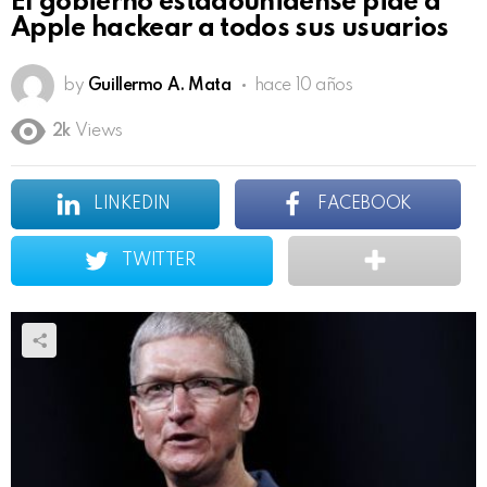
El gobierno estadounidense pide a
Apple hackear a todos sus usuarios
by
Guillermo A. Mata
hace 10 años
2k
Views
LINKEDIN
FACEBOOK
TWITTER