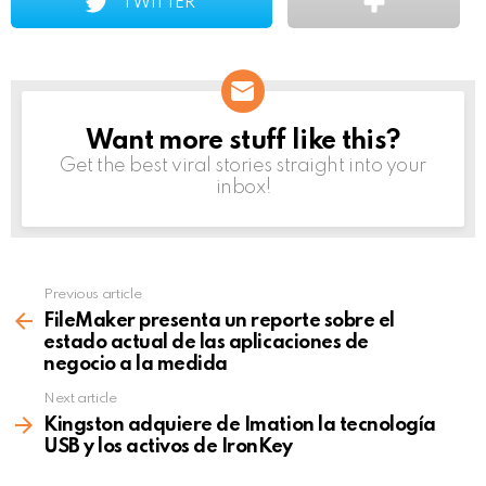
TWITTER
Want more stuff like this?
NEWSLETTER
Get the best viral stories straight into your
inbox!
Previous article
See
more
FileMaker presenta un reporte sobre el
estado actual de las aplicaciones de
negocio a la medida
Next article
Kingston adquiere de Imation la tecnología
USB y los activos de IronKey