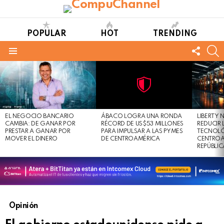
POPULAR
HOT
TRENDING
FOLL
S
US
Menu
LATEST
STORIES
Not
Click
to
Safe
view
EL NEGOCIO BANCARIO
ÁBACO LOGRA UNA RONDA
LIBERTY
For
this
CAMBIA: DE GANAR POR
RÉCORD DE US$53 MILLONES
REDUCIR 
Work
post
PRESTAR A GANAR POR
PARA IMPULSAR A LAS PYMES
TECNOLÓ
MOVER EL DINERO
DE CENTROAMÉRICA
CENTROA
REPÚBLI
Opinión