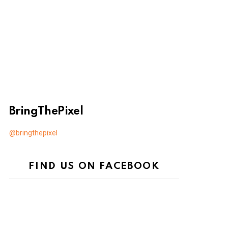
BringThePixel
@bringthepixel
FIND US ON FACEBOOK