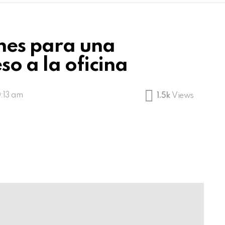
nes para una
so a la oficina
0:13 am
1.5k
Views