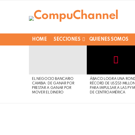
HOME
SECCIONES
QUIENES SOMOS
LATEST
STORIES
Not
Click
to
Safe
view
EL NEGOCIO BANCARIO
ÁBACO LOGRA UNA RON
For
this
CAMBIA: DE GANAR POR
RÉCORD DE US$53 MILLO
Work
post
PRESTAR A GANAR POR
PARA IMPULSAR A LAS PY
MOVER EL DINERO
DE CENTROAMÉRICA