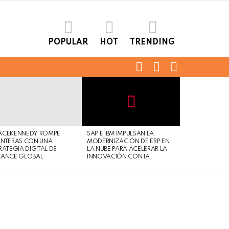
POPULAR
HOT
TRENDING
FOLLOW
SEARCH
LOGIN
US
Not
Click
to
Safe
view
ACEKENNEDY ROMPE
SAP E IBM IMPULSAN LA
For
this
NTERAS CON UNA
MODERNIZACIÓN DE ERP EN
Work
post
RATEGIA DIGITAL DE
LA NUBE PARA ACELERAR LA
CANCE GLOBAL
INNOVACIÓN CON IA