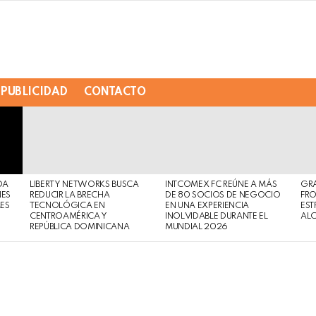
PUBLICIDAD
CONTACTO
DA
LIBERTY NETWORKS BUSCA
INTCOMEX FC REÚNE A MÁS
GR
NES
REDUCIR LA BRECHA
DE 80 SOCIOS DE NEGOCIO
FRO
MES
TECNOLÓGICA EN
EN UNA EXPERIENCIA
EST
CENTROAMÉRICA Y
INOLVIDABLE DURANTE EL
AL
REPÚBLICA DOMINICANA
MUNDIAL 2026