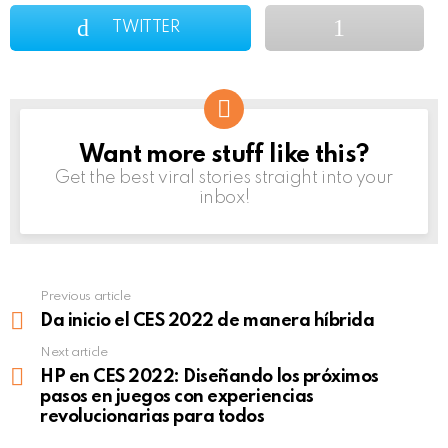
TWITTER
Want more stuff like this?
NEWSLETTER
Get the best viral stories straight into your
inbox!
Previous article
See
more
Da inicio el CES 2022 de manera híbrida
Next article
HP en CES 2022: Diseñando los próximos
pasos en juegos con experiencias
revolucionarias para todos