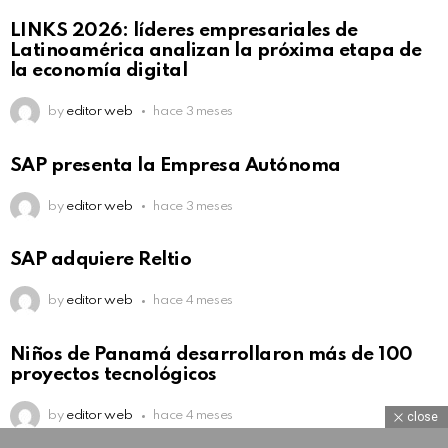
LINKS 2026: líderes empresariales de
Latinoamérica analizan la próxima etapa de
la economía digital
by
editor web
hace 3 meses
SAP presenta la Empresa Autónoma
by
editor web
hace 3 meses
SAP adquiere Reltio
by
editor web
hace 4 meses
Niños de Panamá desarrollaron más de 100
proyectos tecnológicos
by
editor web
hace 4 meses
close