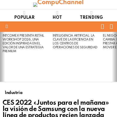
POPULAR
HOT
TRENDING
FOLL
S
US
Menu
INTCOMEX PRESENTA RETAIL
INTELIGENCIA ARTIFICIAL: LA
EL NEGO
LATEST
WORKSHOP 2026, UNA
CLAVE DE LA EFICIENCIA EN
CAMBIA:
STORIES
EDICIÓN INSPIRADA EN EL
LOS CENTROS DE
PRESTAR
VALOR DE UNA ESTRATEGIA
OPERACIONES DE SEGURIDAD
MOVER E
PREMIUM
Industria
CES 2022 «Juntos para el mañana»
la visión de Samsung con la nueva
línea de productos recien lanzada