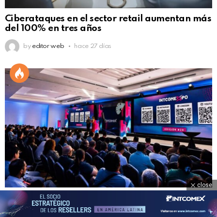
Ciberataques en el sector retail aumentan más
del 100% en tres años
by
editor web
hace 27 días
close
Más de 1100 asistentes consolidan la vigésima
edición de Intcomexpo El Salvador como el