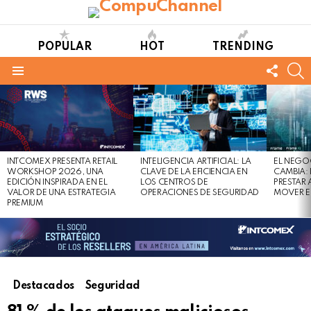
POPULAR
HOT
TRENDING
FOLL
S
US
Menu
LATEST
STORIES
INTCOMEX PRESENTA RETAIL
INTELIGENCIA ARTIFICIAL: LA
EL NEGO
WORKSHOP 2026, UNA
CLAVE DE LA EFICIENCIA EN
CAMBIA:
EDICIÓN INSPIRADA EN EL
LOS CENTROS DE
PRESTAR
VALOR DE UNA ESTRATEGIA
OPERACIONES DE SEGURIDAD
MOVER E
PREMIUM
Destacados
Seguridad