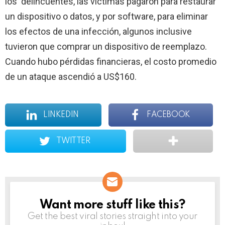
los delincuentes, las víctimas pagaron para restaurar
un dispositivo o datos, y por software, para eliminar
los efectos de una infección, algunos inclusive
tuvieron que comprar un dispositivo de reemplazo.
Cuando hubo pérdidas financieras, el costo promedio
de un ataque ascendió a US$160.
LINKEDIN
FACEBOOK
TWITTER
Want more stuff like this?
NEWSLETTER
Get the best viral stories straight into your