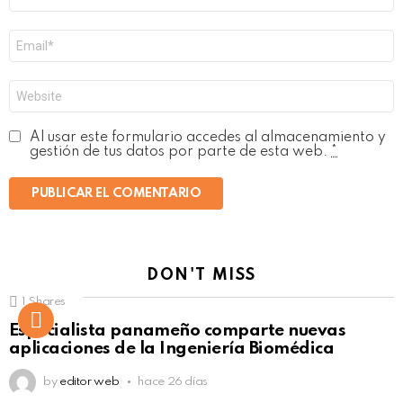
*
Correo
electrónico
*
Web
Al usar este formulario accedes al almacenamiento y
gestión de tus datos por parte de esta web.
*
DON'T MISS
1
Shares
Not Safe For Work
Especialista panameño comparte nuevas
Click to view this post
aplicaciones de la Ingeniería Biomédica
by
editor web
hace 26 días