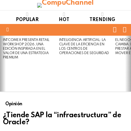
POPULAR
HOT
TRENDING
FOLL
S
US
Menu
INTCOMEX PRESENTA RETAIL
INTELIGENCIA ARTIFICIAL: LA
EL NEGO
LATEST
WORKSHOP 2026, UNA
CLAVE DE LA EFICIENCIA EN
CAMBIA:
STORIES
EDICIÓN INSPIRADA EN EL
LOS CENTROS DE
PRESTAR
VALOR DE UNA ESTRATEGIA
OPERACIONES DE SEGURIDAD
MOVER E
PREMIUM
Opinión
¿Tiende SAP la “infraestructura” de
Oracle?