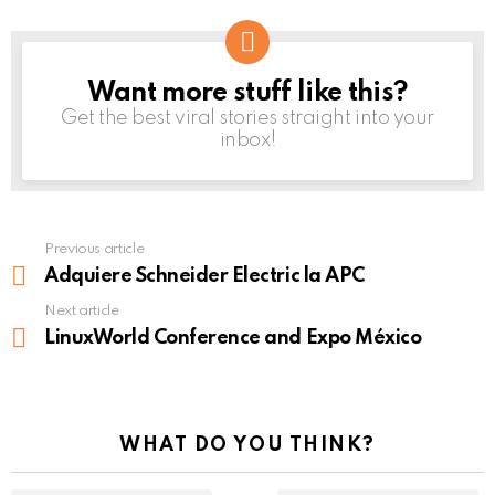
Want more stuff like this?
NEWSLETTER
Get the best viral stories straight into your
inbox!
Previous article
See
more
Adquiere Schneider Electric la APC
Next article
LinuxWorld Conference and Expo México
WHAT DO YOU THINK?