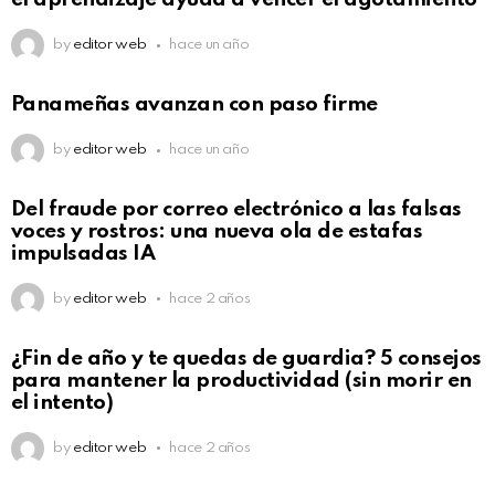
by
editor web
hace un año
Panameñas avanzan con paso firme
by
editor web
hace un año
Del fraude por correo electrónico a las falsas
voces y rostros: una nueva ola de estafas
impulsadas IA
by
editor web
hace 2 años
¿Fin de año y te quedas de guardia? 5 consejos
para mantener la productividad (sin morir en
el intento)
by
editor web
hace 2 años