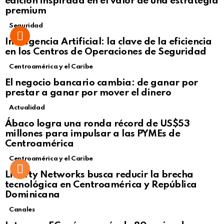
edición inspirada en el valor de una estrategia
premium
Seguridad
Inteligencia Artificial: la clave de la eficiencia
en los Centros de Operaciones de Seguridad
Centroamérica y el Caribe
El negocio bancario cambia: de ganar por
prestar a ganar por mover el dinero
Actualidad
Not Safe For Work
Ábaco logra una ronda récord de US$53
Click to view this post
millones para impulsar a las PYMEs de
Centroamérica
Centroamérica y el Caribe
Liberty Networks busca reducir la brecha
tecnológica en Centroamérica y República
Dominicana
Canales