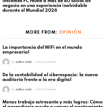
Intcomex FC reúne a más de 80 socios de
negocio en una experiencia inolvidable
durante el Mundial 2026
MORE FROM:
OPINIÓN
La importancia del WiFi en el mundo
empresarial
by
editor web
hace 2 meses
De la contabilidad al ciberespacio: la nueva
auditoría frente a la era digital
by
editor web
hace 5 meses
Menos trabajo estresante y más logros: Cómo
el aprendizaje ayuda a vencer el agotamiento