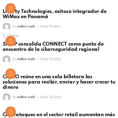
Liberty Technologies, exitoso integrador de
WiMax en Panamá
by
editor web
hace 18 años
1
Shares
Not Safe For Work
SISAP consolida CONNECT como punto de
Click to view this post
encuentro de la ciberseguridad regional
by
editor web
hace 26 días
Not Safe For Work
CiNKO reúne en una sola billetera las
Click to view this post
soluciones para recibir, enviar y hacer crecer tu
dinero
by
editor web
hace 26 días
Ciberataques en el sector retail aumentan más