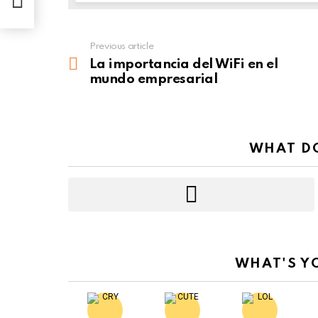
undo
Previous article
See
more
La importancia del WiFi en el
mundo empresarial
WHAT DO
WHAT'S Y