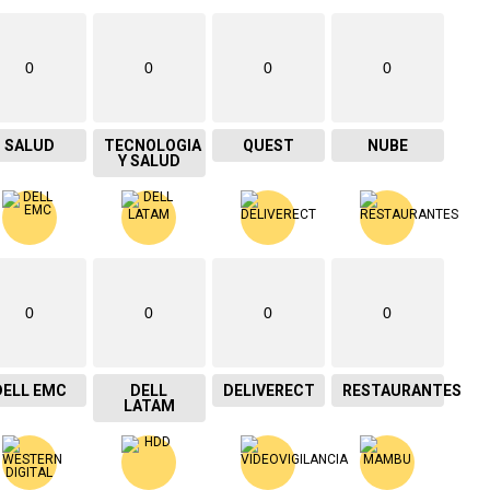
0
0
0
0
SALUD
TECNOLOGIA
QUEST
NUBE
Y SALUD
0
0
0
0
DELL EMC
DELL
DELIVERECT
RESTAURANTES
LATAM