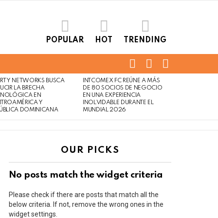
POPULAR
HOT
TRENDING
FOLLOW
SEARCH
LOGIN
US
ERTY NETWORKS BUSCA
INTCOMEX FC REÚNE A MÁS
UCIR LA BRECHA
DE 80 SOCIOS DE NEGOCIO
CNOLÓGICA EN
EN UNA EXPERIENCIA
NTROAMÉRICA Y
INOLVIDABLE DURANTE EL
ÚBLICA DOMINICANA
MUNDIAL 2026
OUR PICKS
No posts match the widget criteria
Please check if there are posts that match all the
below criteria. If not, remove the wrong ones in the
widget settings.