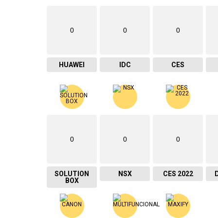
0
0
0
HUAWEI
IDC
CES
0
0
0
SOLUTION
NSX
CES 2022
BOX