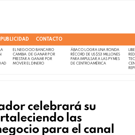
PUBLICIDAD
CONTACTO
LA
EL NEGOCIO BANCARIO
ÁBACO LOGRA UNA RONDA
LIB
Not
Click
N
CAMBIA: DE GANAR POR
RÉCORD DE US$53 MILLONES
RED
to
Safe
PRESTAR A GANAR POR
PARA IMPULSAR A LAS PYMES
TE
view
DAD
MOVER EL DINERO
DE CENTROAMÉRICA
CE
For
this
REP
Work
post
ador celebrará su
rtaleciendo las
egocio para el canal