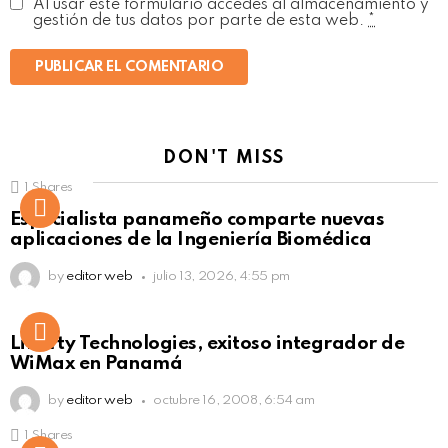
Al usar este formulario accedes al almacenamiento y
gestión de tus datos por parte de esta web.
*
DON'T MISS
1
Shares
Not Safe For Work
Especialista panameño comparte nuevas
Click to view this post
aplicaciones de la Ingeniería Biomédica
by
editor web
julio 13, 2026, 4:55 pm
Liberty Technologies, exitoso integrador de
WiMax en Panamá
by
editor web
octubre 16, 2008, 6:54 am
1
Shares