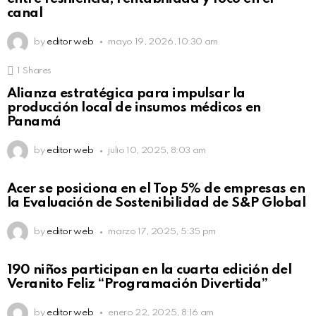
canal
by
editor web
mayo 19, 2026, 10:30 am
1
Shares
Alianza estratégica para impulsar la
producción local de insumos médicos en
Panamá
by
editor web
julio 10, 2025, 8:03 am
Acer se posiciona en el Top 5% de empresas en
la Evaluación de Sostenibilidad de S&P Global
by
editor web
marzo 17, 2025, 5:35 pm
190 niños participan en la cuarta edición del
Veranito Feliz “Programación Divertida”
by
editor web
enero 22, 2025, 8:16 am