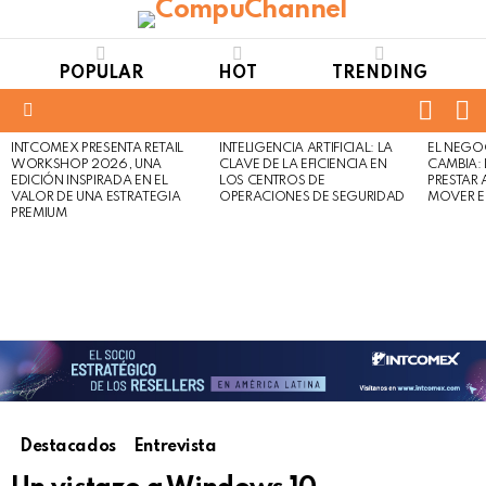
POPULAR
HOT
TRENDING
FOLL
S
US
Menu
INTCOMEX PRESENTA RETAIL
INTELIGENCIA ARTIFICIAL: LA
EL NEGO
LATEST
WORKSHOP 2026, UNA
CLAVE DE LA EFICIENCIA EN
CAMBIA:
STORIES
EDICIÓN INSPIRADA EN EL
LOS CENTROS DE
PRESTAR
VALOR DE UNA ESTRATEGIA
OPERACIONES DE SEGURIDAD
MOVER E
PREMIUM
Destacados
Entrevista