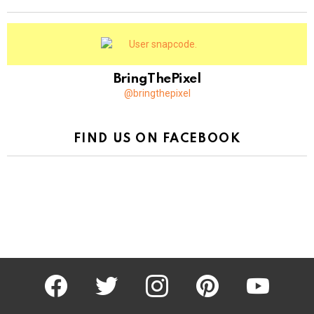
BringThePixel
@bringthepixel
FIND US ON FACEBOOK
facebook
twitter
instagram
pinterest
youtube