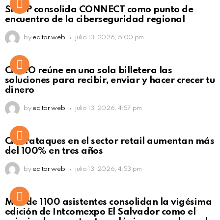
Not Safe For Work
SISAP consolida CONNECT como punto de
Click to view this post
encuentro de la ciberseguridad regional
by
editor web
julio 13, 2026, 5:00 pm
Not Safe For Work
CiNKO reúne en una sola billetera las
Click to view this post
soluciones para recibir, enviar y hacer crecer tu
dinero
by
editor web
julio 13, 2026, 4:57 pm
Ciberataques en el sector retail aumentan más
del 100% en tres años
by
editor web
julio 13, 2026, 4:53 pm
Más de 1100 asistentes consolidan la vigésima
edición de Intcomexpo El Salvador como el