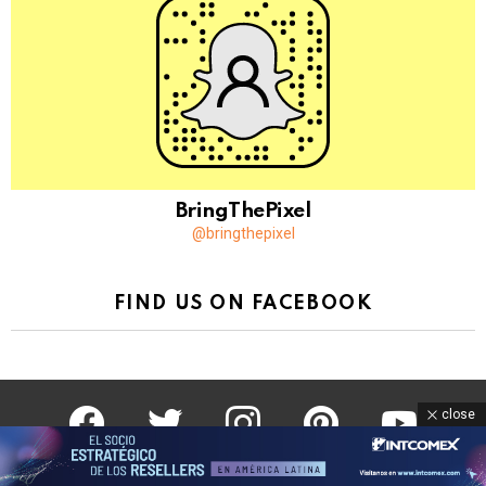
BringThePixel
@bringthepixel
FIND US ON FACEBOOK
facebook
twitter
instagram
pinterest
youtube
close