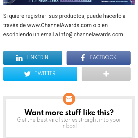
Si quiere registrar sus productos, puede hacerlo a
través de www.ChannelAwards.com o bien
escribiendo un email a info@channelawards.com
LINKEDIN
FACEBOOK
TWITTER
Want more stuff like this?
NEWSLETTER
Get the best viral stories straight into your
inbox!