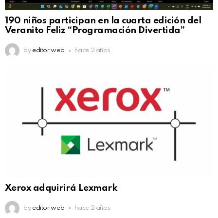
190 niños participan en la cuarta edición del
Veranito Feliz “Programación Divertida”
by
editor web
hace 2 años
Xerox adquirirá Lexmark
by
editor web
hace 2 años