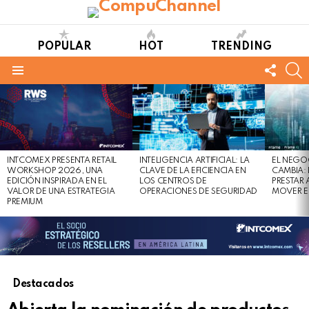
POPULAR
HOT
TRENDING
FOLL
S
US
Menu
LATEST
STORIES
INTCOMEX PRESENTA RETAIL
INTELIGENCIA ARTIFICIAL: LA
EL NEGO
WORKSHOP 2026, UNA
CLAVE DE LA EFICIENCIA EN
CAMBIA:
EDICIÓN INSPIRADA EN EL
LOS CENTROS DE
PRESTAR
VALOR DE UNA ESTRATEGIA
OPERACIONES DE SEGURIDAD
MOVER E
PREMIUM
Destacados