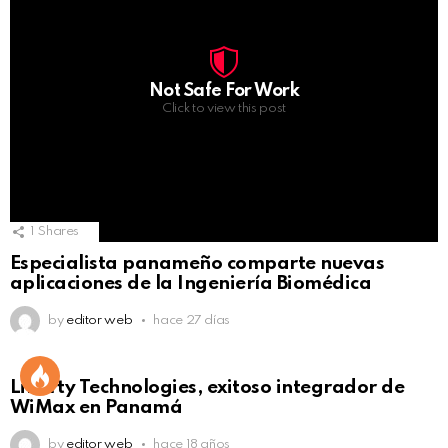
Not Safe For Work
Click to view this post
1
Shares
Especialista panameño comparte nuevas
aplicaciones de la Ingeniería Biomédica
by
editor web
hace 27 días
Liberty Technologies, exitoso integrador de
WiMax en Panamá
by
editor web
hace 18 años