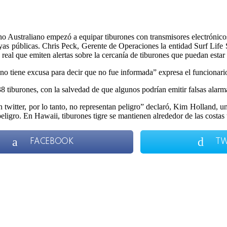
o Australiano empezó a equipar tiburones con transmisores electrónicos
layas públicas. Chris Peck, Gerente de Operaciones la entidad Surf Life
o real que emiten alertas sobre la cercanía de tiburones que puedan estar
no tiene excusa para decir que no fue informada” expresa el funcionari
8 tiburones, con la salvedad de que algunos podrían emitir falsas alarm
en twitter, por lo tanto, no representan peligro” declaró, Kim Holland,
peligro. En Hawaii, tiburones tigre se mantienen alrededor de las costa
FACEBOOK
TW