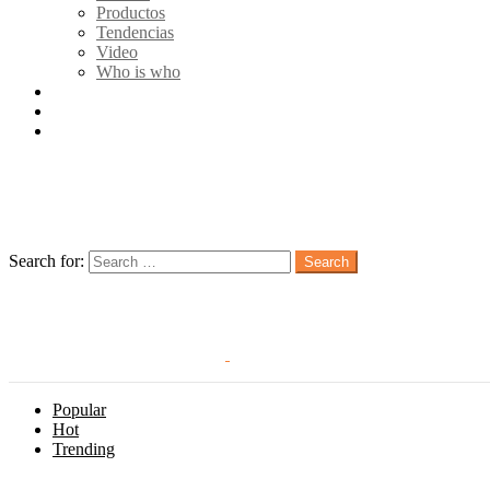
Productos
Tendencias
Video
Who is who
Quienes somos
Publicidad
Contacto
Follow us
Search
Search for:
Search
Login
Popular
Hot
Trending
Menu