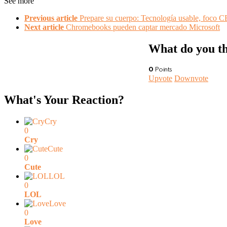
See more
Previous article
Prepare su cuerpo: Tecnología usable, foco 
Next article
Chromebooks pueden captar mercado Microsoft
What do you t
0
Points
Upvote
Downvote
What's Your Reaction?
Cry
0
Cry
Cute
0
Cute
LOL
0
LOL
Love
0
Love