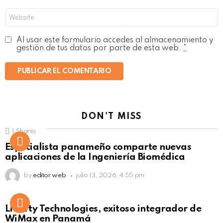
*
Web
Al usar este formulario accedes al almacenamiento y
gestión de tus datos por parte de esta web.
*
DON'T MISS
1
Shares
Not Safe For Work
Especialista panameño comparte nuevas
Click to view this post
aplicaciones de la Ingeniería Biomédica
by
editor web
julio 13, 2026, 4:55 pm
Liberty Technologies, exitoso integrador de
WiMax en Panamá