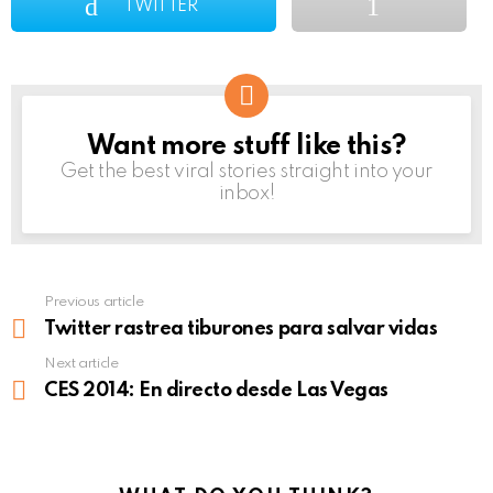
TWITTER
Want more stuff like this?
NEWSLETTER
Get the best viral stories straight into your
inbox!
Previous article
See
more
Twitter rastrea tiburones para salvar vidas
Next article
CES 2014: En directo desde Las Vegas