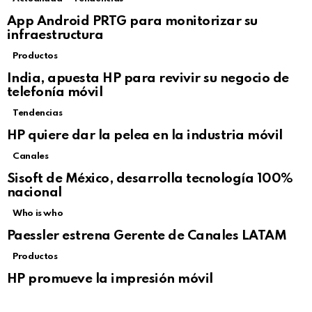
Not Safe For Work
App Android PRTG para monitorizar su
Click to view this post
infraestructura
Productos
India, apuesta HP para revivir su negocio de
telefonía móvil
Tendencias
Not Safe For Work
HP quiere dar la pelea en la industria móvil
Click to view this post
Canales
Sisoft de México, desarrolla tecnología 100%
nacional
Who is who
Paessler estrena Gerente de Canales LATAM
Productos
HP promueve la impresión móvil