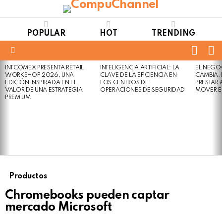
POPULAR
HOT
TRENDING
FOLL
S
US
Menu
INTCOMEX PRESENTA RETAIL
INTELIGENCIA ARTIFICIAL: LA
EL NEGO
LATEST
WORKSHOP 2026, UNA
CLAVE DE LA EFICIENCIA EN
CAMBIA:
STORIES
EDICIÓN INSPIRADA EN EL
LOS CENTROS DE
PRESTAR
VALOR DE UNA ESTRATEGIA
OPERACIONES DE SEGURIDAD
MOVER E
PREMIUM
Productos
Chromebooks pueden captar
mercado Microsoft