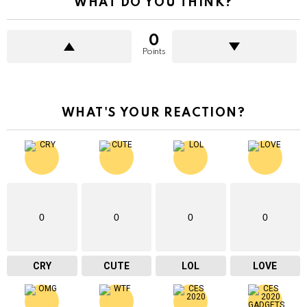
WHAT DO YOU THINK?
0
Points
WHAT'S YOUR REACTION?
0
0
0
0
CRY
CUTE
LOL
LOVE