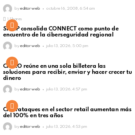
by
editor web
octubre 16, 2008, 6:54 am
1
Shares
Not Safe For Work
SISAP consolida CONNECT como punto de
Click to view this post
encuentro de la ciberseguridad regional
by
editor web
julio 13, 2026, 5:00 pm
Not Safe For Work
CiNKO reúne en una sola billetera las
Click to view this post
soluciones para recibir, enviar y hacer crecer tu
dinero
by
editor web
julio 13, 2026, 4:57 pm
Ciberataques en el sector retail aumentan más
del 100% en tres años
by
editor web
julio 13, 2026, 4:53 pm