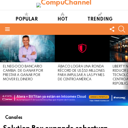
POPULAR
HOT
TRENDING
FOLL
S
US
Menu
LATEST
STORIES
Not
Click
to
Safe
view
EL NEGOCIO BANCARIO
ÁBACO LOGRA UNA RONDA
LIBERTY
For
this
CAMBIA: DE GANAR POR
RÉCORD DE US$53 MILLONES
REDUCIR 
Work
post
PRESTAR A GANAR POR
PARA IMPULSAR A LAS PYMES
TECNOLÓ
MOVER EL DINERO
DE CENTROAMÉRICA
CENTROA
REPÚBLI
Canales