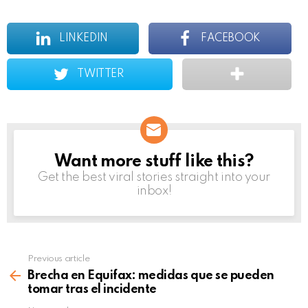
LINKEDIN
FACEBOOK
TWITTER
Want more stuff like this?
NEWSLETTER
Get the best viral stories straight into your
inbox!
Previous article
See
more
Brecha en Equifax: medidas que se pueden
tomar tras el incidente