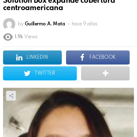
Solution Box expande cobertura
centroamericana
by
Guillermo A. Mata
hace 9 años
1.9k
Views
LINKEDIN
FACEBOOK
TWITTER