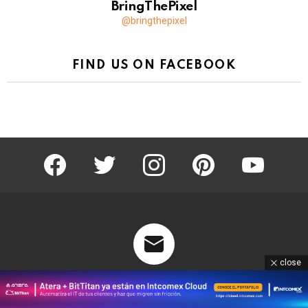
BringThePixel
@bringthepixel
FIND US ON FACEBOOK
facebook
twitter
instagram
pinterest
youtube
close
Don’t miss out on new posts