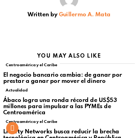
Written by
Guillermo A. Mata
YOU MAY ALSO LIKE
Centroamérica y el Caribe
El negocio bancario cambia: de ganar por
prestar a ganar por mover el dinero
Actualidad
Not Safe For Work
Ábaco logra una ronda récord de US$53
Click to view this post
millones para impulsar a las PYMEs de
Centroamérica
Centroamérica y el Caribe
Liberty Networks busca reducir la brecha
tecnológica en Centroamérica y República