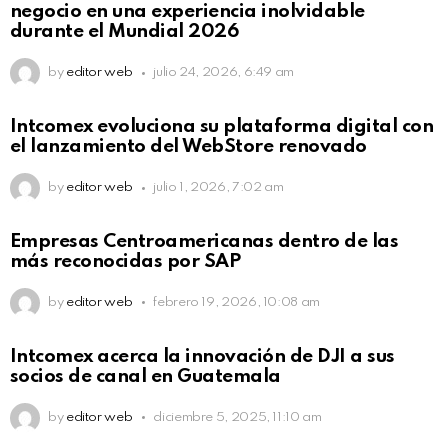
negocio en una experiencia inolvidable
durante el Mundial 2026
by
editor web
julio 24, 2026, 6:49 am
Intcomex evoluciona su plataforma digital con
el lanzamiento del WebStore renovado
by
editor web
julio 1, 2026, 7:02 am
Empresas Centroamericanas dentro de las
más reconocidas por SAP
by
editor web
febrero 19, 2026, 10:08 am
Intcomex acerca la innovación de DJI a sus
socios de canal en Guatemala
by
editor web
diciembre 5, 2025, 11:10 am