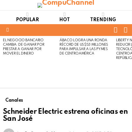
POPULAR
HOT
TRENDING
FOLL
S
US
Menu
EL NEGOCIO BANCARIO
ÁBACO LOGRA UNA RONDA
LIBERTY
LATEST
Not
Click
CAMBIA: DE GANAR POR
RÉCORD DE US$53 MILLONES
REDUCIR 
STORIES
to
Safe
PRESTAR A GANAR POR
PARA IMPULSAR A LAS PYMES
TECNOLÓ
view
MOVER EL DINERO
DE CENTROAMÉRICA
CENTROA
For
this
REPÚBLI
Work
post
Canales
Schneider Electric estrena oficinas en
San José