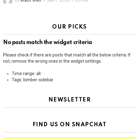
by
editor web
julio 1, 2026, 7:02 am
OUR PICKS
No posts match the widget criteria
Please check if there are posts that match all the below criteria. If
not, remove the wrong ones in the widget settings.
Time range: all
Tags: bimber-sidebar
NEWSLETTER
FIND US ON SNAPCHAT