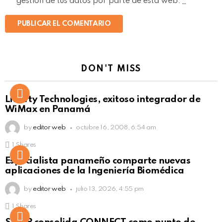
gestión de tus datos por parte de esta web.
*
DON'T MISS
Liberty Technologies, exitoso integrador de
WiMax en Panamá
by
editor web
octubre 16, 2008, 6:54 am
1
Shares
Not Safe For Work
Especialista panameño comparte nuevas
Click to view this post
aplicaciones de la Ingeniería Biomédica
by
editor web
julio 13, 2026, 4:55 pm
1
Shares
Not Safe For Work