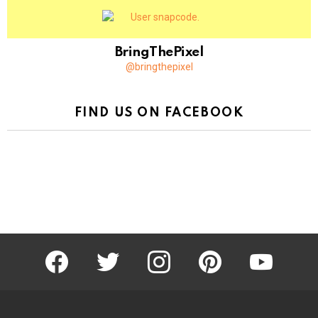
BringThePixel
@bringthepixel
FIND US ON FACEBOOK
facebook
twitter
instagram
pinterest
youtube