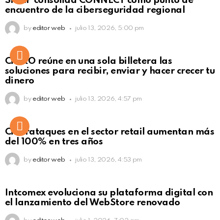
SISAP consolida CONNECT como punto de
Click to view this post
encuentro de la ciberseguridad regional
by
editor web
julio 13, 2026, 5:00 pm
Not Safe For Work
CiNKO reúne en una sola billetera las
Click to view this post
soluciones para recibir, enviar y hacer crecer tu
dinero
by
editor web
julio 13, 2026, 4:57 pm
Ciberataques en el sector retail aumentan más
del 100% en tres años
by
editor web
julio 13, 2026, 4:53 pm
Intcomex evoluciona su plataforma digital con
el lanzamiento del WebStore renovado