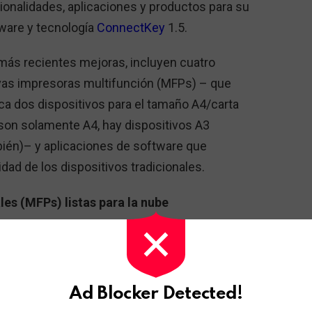
ionalidades, aplicaciones y productos para su
ware y tecnología
ConnectKey
1.5.
más recientes mejoras, incluyen cuatro
as impresoras multifunción (MFPs) – que
ca dos dispositivos para el tamaño A4/carta
son solamente A4, hay dispositivos A3
ién)– y aplicaciones de software que
dad de los dispositivos tradicionales.
es (MFPs) listas para la nube
desarrolladas con tecnologia ConnectKey,
e velocidad y beneficios en todo el
Ad Blocker Detected!