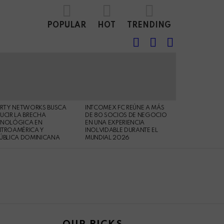
POPULAR
HOT
TRENDING
FOLLOW
SEARCH
LOGIN
US
ERTY NETWORKS BUSCA
INTCOMEX FC REÚNE A MÁS
UCIR LA BRECHA
DE 80 SOCIOS DE NEGOCIO
CNOLÓGICA EN
EN UNA EXPERIENCIA
NTROAMÉRICA Y
INOLVIDABLE DURANTE EL
ÚBLICA DOMINICANA
MUNDIAL 2026