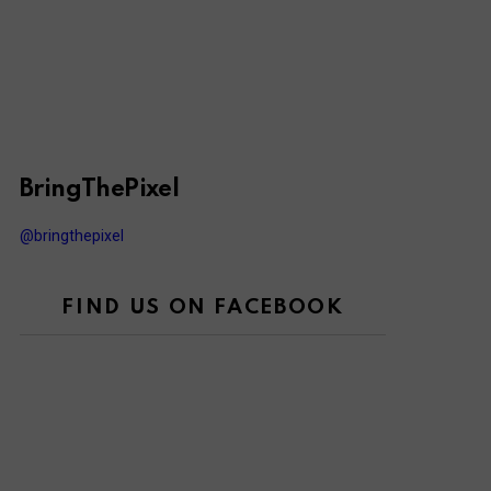
BringThePixel
@bringthepixel
FIND US ON FACEBOOK