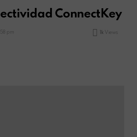
nectividad ConnectKey
1:58 pm
1k
Views