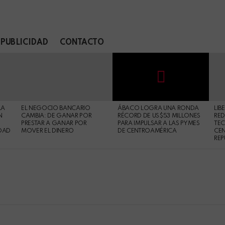
PUBLICIDAD
CONTACTO
Not
Click
to
Safe
view
LA
EL NEGOCIO BANCARIO
ÁBACO LOGRA UNA RONDA
LIB
For
this
N
CAMBIA: DE GANAR POR
RÉCORD DE US$53 MILLONES
RED
Work
post
PRESTAR A GANAR POR
PARA IMPULSAR A LAS PYMES
TE
DAD
MOVER EL DINERO
DE CENTROAMÉRICA
CE
REP