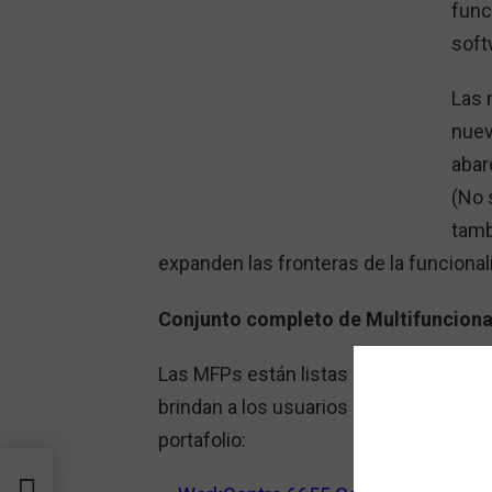
func
soft
Las 
nuev
abar
(No 
tamb
expanden las fronteras de la funcionali
Conjunto completo de Multifuncional
Las MFPs están listas para la nube y 
brindan a los usuarios más opciones d
portafolio:
as en