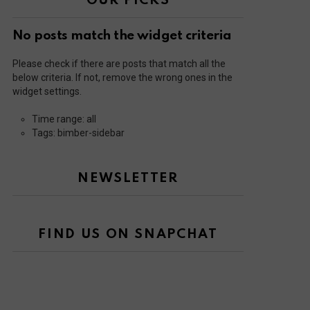
OUR PICKS
No posts match the widget criteria
Please check if there are posts that match all the
below criteria. If not, remove the wrong ones in the
widget settings.
Time range: all
Tags: bimber-sidebar
NEWSLETTER
FIND US ON SNAPCHAT