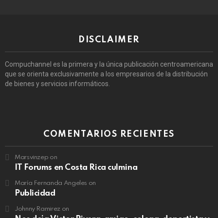
DISCLAIMER
Compuchannel es la primera y la única publicación centroamericana
que se orienta exclusivamente a los empresarios de la distribución
de bienes y servicios informáticos.
COMENTARIOS RECIENTES
Marsvinzep
on
IT Forums en Costa Rica culmina
María Fernanda Angeles
on
Publicidad
Johnny Ramirez
on