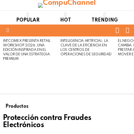
POPULAR
HOT
TRENDING
FOLL
S
US
Menu
INTCOMEX PRESENTA RETAIL
INTELIGENCIA ARTIFICIAL: LA
EL NEGO
LATEST
WORKSHOP 2026, UNA
CLAVE DE LA EFICIENCIA EN
CAMBIA:
STORIES
EDICIÓN INSPIRADA EN EL
LOS CENTROS DE
PRESTAR
VALOR DE UNA ESTRATEGIA
OPERACIONES DE SEGURIDAD
MOVER E
PREMIUM
Productos
Protección contra Fraudes
Electrónicos