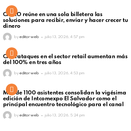
Not Safe For Work
CiNKO reúne en una sola billetera las
Click to view this post
soluciones para recibir, enviar y hacer crecer tu
dinero
by
editor web
julio 13, 2026, 4:57 pm
Ciberataques en el sector retail aumentan más
del 100% en tres años
by
editor web
julio 13, 2026, 4:53 pm
Más de 1100 asistentes consolidan la vigésima
edición de Intcomexpo El Salvador como el
principal encuentro tecnológico para el canal
by
editor web
julio 13, 2026, 5:24 pm