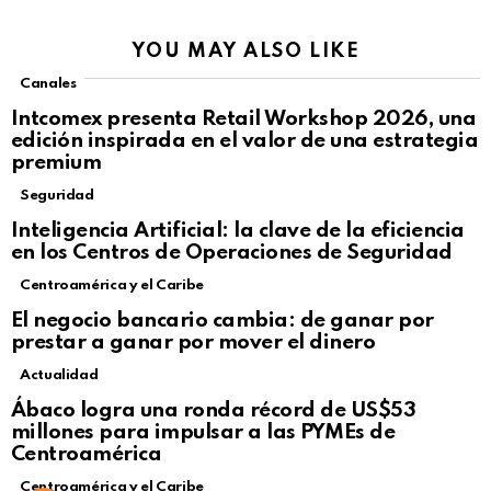
YOU MAY ALSO LIKE
Canales
Intcomex presenta Retail Workshop 2026, una
edición inspirada en el valor de una estrategia
premium
Seguridad
Inteligencia Artificial: la clave de la eficiencia
en los Centros de Operaciones de Seguridad
Centroamérica y el Caribe
El negocio bancario cambia: de ganar por
prestar a ganar por mover el dinero
Actualidad
Not Safe For Work
Ábaco logra una ronda récord de US$53
Click to view this post
millones para impulsar a las PYMEs de
Centroamérica
Centroamérica y el Caribe