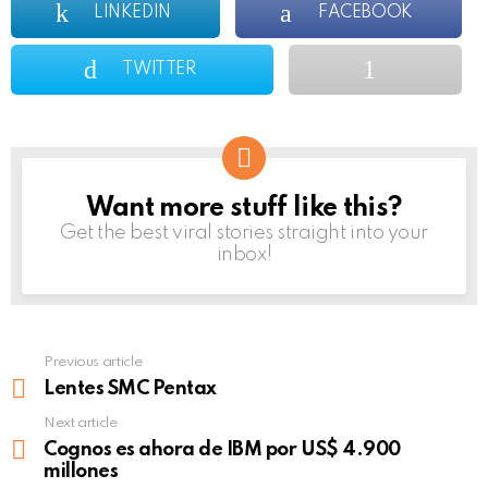
LINKEDIN
FACEBOOK
TWITTER
Want more stuff like this?
NEWSLETTER
Get the best viral stories straight into your
inbox!
Previous article
See
more
Lentes SMC Pentax
Next article
Cognos es ahora de IBM por US$ 4.900
millones