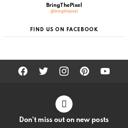
BringThePixel
@bringthepixel
FIND US ON FACEBOOK
facebook
twitter
instagram
pinterest
youtube
Don’t miss out on new posts