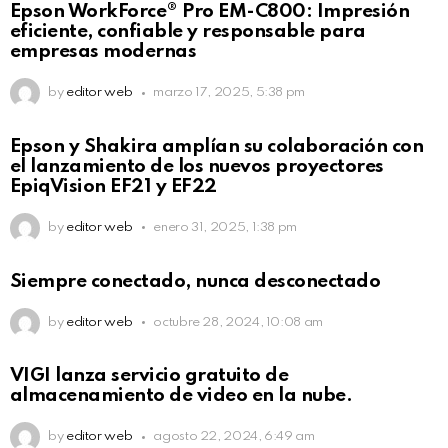
Epson WorkForce® Pro EM-C800: Impresión
eficiente, confiable y responsable para
empresas modernas
by
editor web
marzo 17, 2025, 5:38 pm
Epson y Shakira amplían su colaboración con
el lanzamiento de los nuevos proyectores
EpiqVision EF21 y EF22
by
editor web
enero 31, 2025, 1:38 pm
Siempre conectado, nunca desconectado
by
editor web
octubre 28, 2024, 10:08 am
VIGI lanza servicio gratuito de
almacenamiento de video en la nube.
by
editor web
agosto 22, 2024, 6:49 am