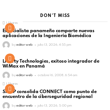
DON'T MISS
1
Shares
Not Safe For Work
Especialista panameño comparte nuevas
Click to view this post
aplicaciones de la Ingeniería Biomédica
by
editor web
julio 13, 2026, 4:55 pm
Liberty Technologies, exitoso integrador de
WiMax en Panamá
by
editor web
octubre 16, 2008, 6:54 am
1
Shares
Not Safe For Work
SISAP consolida CONNECT como punto de
Click to view this post
encuentro de la ciberseguridad regional
by
editor web
julio 13, 2026, 5:00 pm