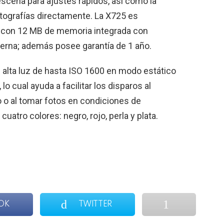
scena para ajustes rápidos, así como la
otografías directamente.
La X
725 es
ne con 12 MB de memoria integrada con
rna; además posee garantía de 1 año.
 alta luz de hasta ISO 1600 en modo estático
o cual ayuda a facilitar los disparos al
 o al tomar fotos en condiciones de
uatro colores: negro, rojo, perla y plata.
OK
TWITTER