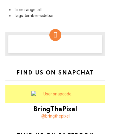
Time range: all
Tags: bimber-sidebar
NEWSLETTER
FIND US ON SNAPCHAT
BringThePixel
@bringthepixel