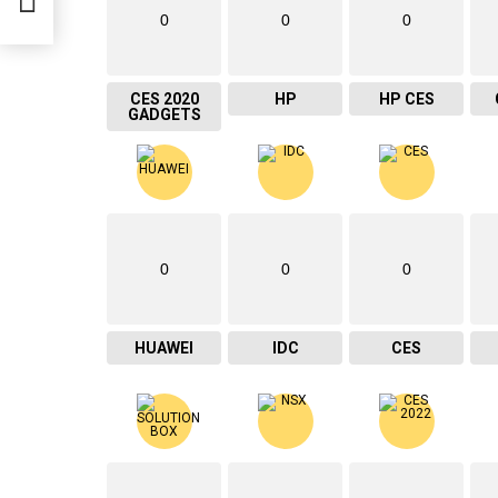
0
0
0
CES 2020
HP
HP CES
GADGETS
0
0
0
HUAWEI
IDC
CES