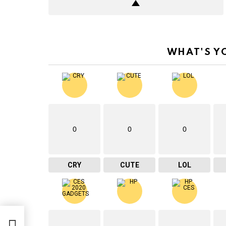
WHAT'S Y
0
0
0
CRY
CUTE
LOL