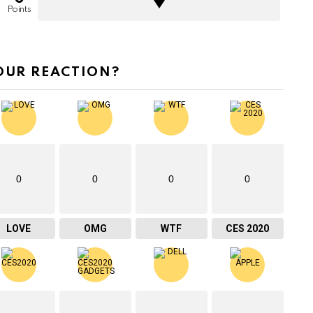
Points
OUR REACTION?
0
0
0
0
LOVE
OMG
WTF
CES 2020