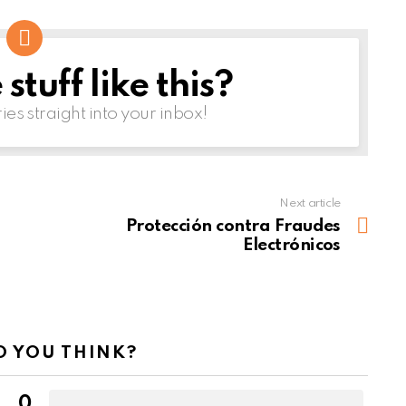
tuff like this?
ries straight into your inbox!
Next article
Protección contra Fraudes
Electrónicos
 YOU THINK?
0