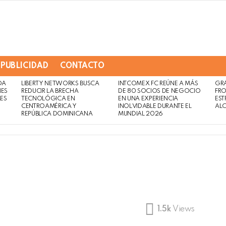
PUBLICIDAD
CONTACTO
DA
LIBERTY NETWORKS BUSCA
INTCOMEX FC REÚNE A MÁS
GR
NES
REDUCIR LA BRECHA
DE 80 SOCIOS DE NEGOCIO
FRO
MES
TECNOLÓGICA EN
EN UNA EXPERIENCIA
EST
CENTROAMÉRICA Y
INOLVIDABLE DURANTE EL
AL
REPÚBLICA DOMINICANA
MUNDIAL 2026
1.5k
Views