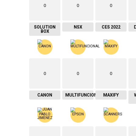
0
0
0
SOLUTION
NSX
CES 2022
BOX
0
0
0
CANON
MULTIFUNCIONAL
MAXIFY