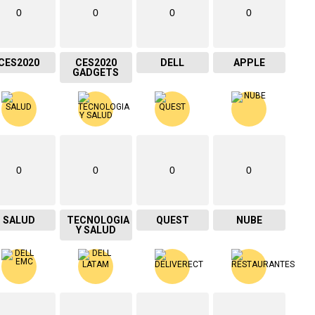
0
0
0
0
CES2020
CES2020
DELL
APPLE
GADGETS
0
0
0
0
SALUD
TECNOLOGIA
QUEST
NUBE
Y SALUD