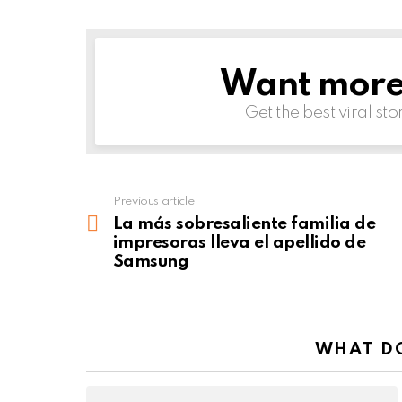
Want more s
NEWSLETTER
Get the best viral sto
Previous article
See
more
La más sobresaliente familia de
impresoras lleva el apellido de
Samsung
WHAT DO