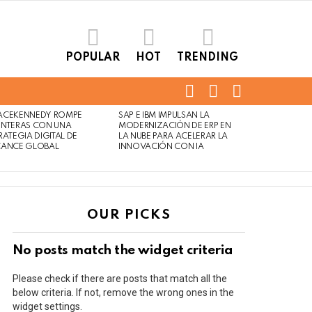
POPULAR
HOT
TRENDING
FOLLOW
SEARCH
LOGIN
US
ACEKENNEDY ROMPE
SAP E IBM IMPULSAN LA
Not
Click
NTERAS CON UNA
MODERNIZACIÓN DE ERP EN
to
Safe
RATEGIA DIGITAL DE
LA NUBE PARA ACELERAR LA
view
CANCE GLOBAL
INNOVACIÓN CON IA
For
this
Work
post
OUR PICKS
No posts match the widget criteria
Please check if there are posts that match all the
below criteria. If not, remove the wrong ones in the
widget settings.