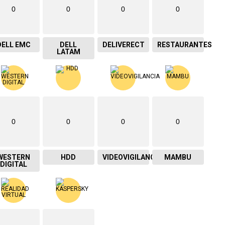
0
0
0
0
DELL EMC
DELL
DELIVERECT
RESTAURANTES
LATAM
0
0
0
0
WESTERN
HDD
VIDEOVIGILANCIA
MAMBU
DIGITAL