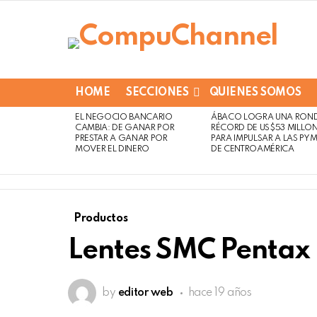
HOME
SECCIONES
QUIENES SOMOS
EL NEGOCIO BANCARIO
ÁBACO LOGRA UNA RON
LATEST
Not
Click
CAMBIA: DE GANAR POR
RÉCORD DE US$53 MILLO
STORIES
to
Safe
PRESTAR A GANAR POR
PARA IMPULSAR A LAS PY
view
MOVER EL DINERO
DE CENTROAMÉRICA
For
this
Work
post
Productos
Lentes SMC Pentax
by
editor web
hace 19 años