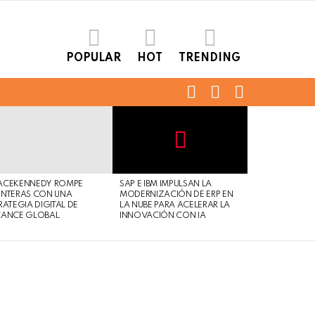
POPULAR
HOT
TRENDING
FOLLOW
SEARCH
LOGIN
US
Not
Click
to
Safe
view
ACEKENNEDY ROMPE
SAP E IBM IMPULSAN LA
For
this
NTERAS CON UNA
MODERNIZACIÓN DE ERP EN
Work
post
RATEGIA DIGITAL DE
LA NUBE PARA ACELERAR LA
CANCE GLOBAL
INNOVACIÓN CON IA