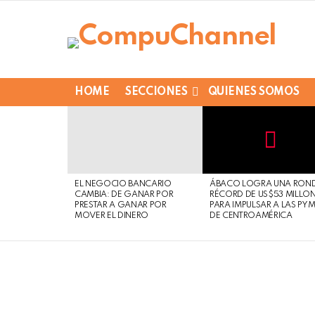
HOME
SECCIONES
QUIENES SOMOS
LATEST
STORIES
Not
Click
to
Safe
view
EL NEGOCIO BANCARIO
ÁBACO LOGRA UNA RON
For
this
CAMBIA: DE GANAR POR
RÉCORD DE US$53 MILLO
Work
post
PRESTAR A GANAR POR
PARA IMPULSAR A LAS PY
MOVER EL DINERO
DE CENTROAMÉRICA