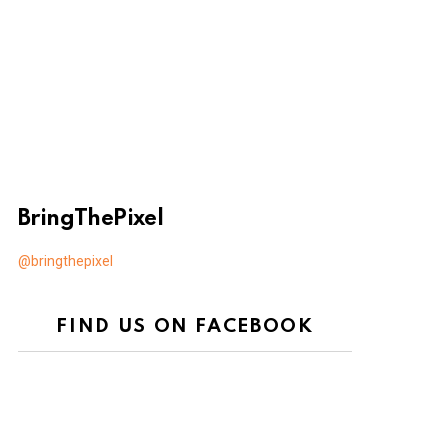
BringThePixel
@bringthepixel
FIND US ON FACEBOOK