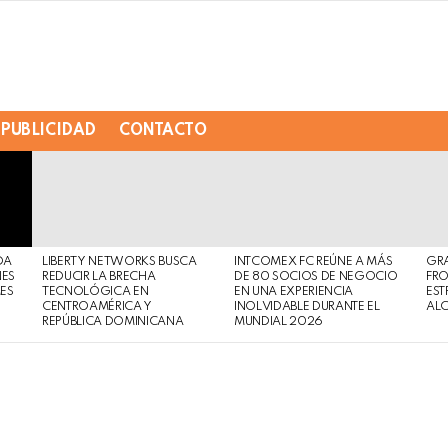
PUBLICIDAD
CONTACTO
DA
LIBERTY NETWORKS BUSCA
INTCOMEX FC REÚNE A MÁS
GR
NES
REDUCIR LA BRECHA
DE 80 SOCIOS DE NEGOCIO
FRO
MES
TECNOLÓGICA EN
EN UNA EXPERIENCIA
EST
CENTROAMÉRICA Y
INOLVIDABLE DURANTE EL
AL
REPÚBLICA DOMINICANA
MUNDIAL 2026