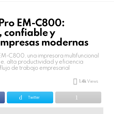
 Pro EM-C800:
, confiable y
empresas modernas
EM-C800, una impresora multifuncional
 alta productividad y eficiencia
flujo de trabajo empresarial
1.4k
Views
Twitter