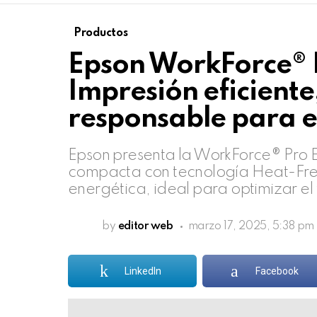
Productos
Epson WorkForce®
Impresión eficiente
responsable para 
Epson presenta la WorkForce® Pro 
compacta con tecnología Heat-Free,
energética, ideal para optimizar el 
by
editor web
marzo 17, 2025, 5:38 pm
LinkedIn
Facebook