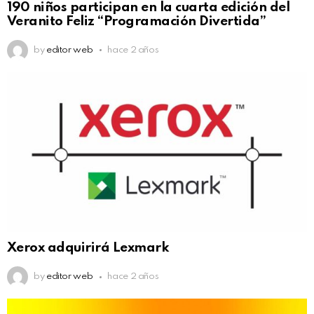
190 niños participan en la cuarta edición del
Veranito Feliz “Programación Divertida”
by
editor web
hace 2 años
Xerox adquirirá Lexmark
by
editor web
hace 2 años