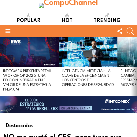
POPULAR
HOT
TRENDING
FOLL
S
US
Menu
LATEST
STORIES
INTCOMEX PRESENTA RETAIL
INTELIGENCIA ARTIFICIAL: LA
EL NEGO
WORKSHOP 2026, UNA
CLAVE DE LA EFICIENCIA EN
CAMBIA:
EDICIÓN INSPIRADA EN EL
LOS CENTROS DE
PRESTAR
VALOR DE UNA ESTRATEGIA
OPERACIONES DE SEGURIDAD
MOVER E
PREMIUM
Destacados