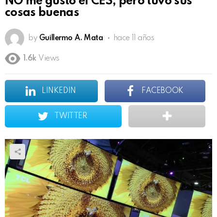
NO me gustó el CES, pero tuvo sus
cosas buenas
by
Guillermo A. Mata
hace 11 años
1.6k
Views
LINKEDIN
FACEBOOK
TWITTER