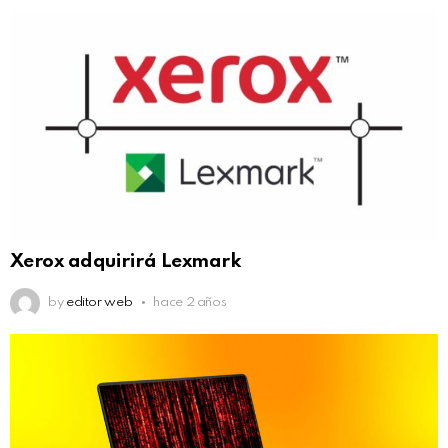
Xerox adquirirá Lexmark
by
editor web
hace 2 años