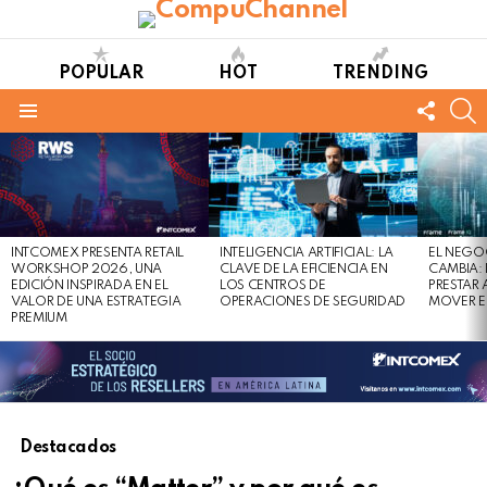
POPULAR
HOT
TRENDING
FOLL
S
US
Menu
LATEST
STORIES
INTCOMEX PRESENTA RETAIL
INTELIGENCIA ARTIFICIAL: LA
EL NEGO
WORKSHOP 2026, UNA
CLAVE DE LA EFICIENCIA EN
CAMBIA:
EDICIÓN INSPIRADA EN EL
LOS CENTROS DE
PRESTAR
VALOR DE UNA ESTRATEGIA
OPERACIONES DE SEGURIDAD
MOVER E
PREMIUM
Destacados