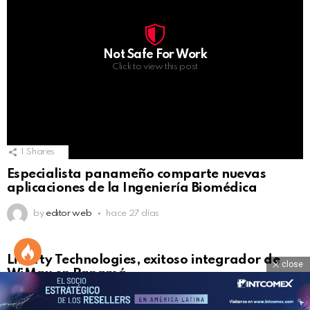
Not Safe For Work
Click to view this post
1
Shares
Especialista panameño comparte nuevas
aplicaciones de la Ingeniería Biomédica
by
editor web
hace 27 días
Liberty Technologies, exitoso integrador de
close
WiMax en Panamá
by
editor web
hace 18 años