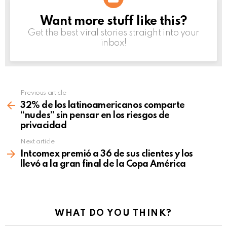
Want more stuff like this?
NEWSLETTER
Get the best viral stories straight into your
inbox!
Previous article
See
more
32% de los latinoamericanos comparte
“nudes” sin pensar en los riesgos de
privacidad
Next article
Intcomex premió a 36 de sus clientes y los
llevó a la gran final de la Copa América
WHAT DO YOU THINK?