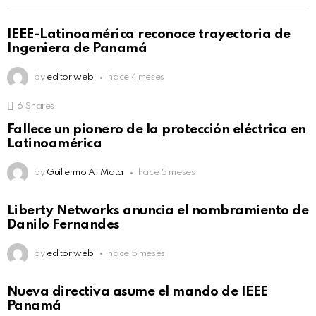
IEEE-Latinoamérica reconoce trayectoria de
Ingeniera de Panamá
by
editor web
hace 4 meses
6
Shares
Fallece un pionero de la protección eléctrica en
Latinoamérica
by
Guillermo A. Mata
hace 5 meses
Liberty Networks anuncia el nombramiento de
Danilo Fernandes
by
editor web
hace 5 meses
Nueva directiva asume el mando de IEEE
Panamá