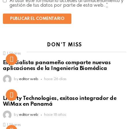
Al usar este formulario accedes al almacenamiento y
gestión de tus datos por parte de esta web.
*
DON'T MISS
1
Shares
Not Safe For Work
Especialista panameño comparte nuevas
Click to view this post
aplicaciones de la Ingeniería Biomédica
by
editor web
hace 26 días
Liberty Technologies, exitoso integrador de
WiMax en Panamá
by
editor web
hace 18 años
1
Shares