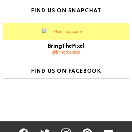
FIND US ON SNAPCHAT
BringThePixel
@bringthepixel
FIND US ON FACEBOOK
facebook
twitter
instagram
pinterest
youtube