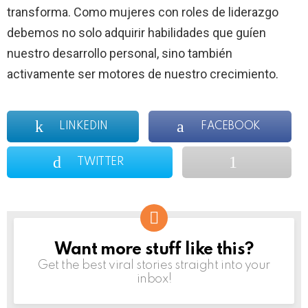
transforma. Como mujeres con roles de liderazgo
debemos no solo adquirir habilidades que guíen
nuestro desarrollo personal, sino también
activamente ser motores de nuestro crecimiento.
LINKEDIN
FACEBOOK
TWITTER
Want more stuff like this?
NEWSLETTER
Get the best viral stories straight into your
inbox!