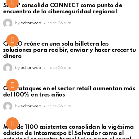
Not Safe For Work
SISAP consolida CONNECT como punto de
Click to view this post
encuentro de la ciberseguridad regional
by
editor web
hace 26 días
Not Safe For Work
CiNKO reúne en una sola billetera las
Click to view this post
soluciones para recibir, enviar y hacer crecer tu
dinero
by
editor web
hace 26 días
Ciberataques en el sector retail aumentan más
del 100% en tres años
by
editor web
hace 26 días
Más de 1100 asistentes consolidan la vigésima
edición de Intcomexpo El Salvador como el