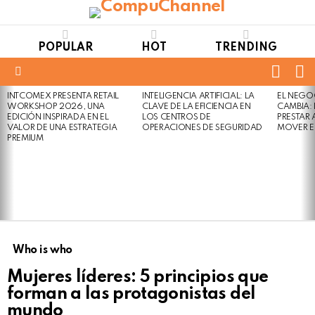
POPULAR
HOT
TRENDING
FOLL
S
US
Menu
INTCOMEX PRESENTA RETAIL
INTELIGENCIA ARTIFICIAL: LA
EL NEGO
LATEST
WORKSHOP 2026, UNA
CLAVE DE LA EFICIENCIA EN
CAMBIA:
STORIES
EDICIÓN INSPIRADA EN EL
LOS CENTROS DE
PRESTAR
VALOR DE UNA ESTRATEGIA
OPERACIONES DE SEGURIDAD
MOVER E
PREMIUM
Who is who
Mujeres líderes: 5 principios que
forman a las protagonistas del
mundo