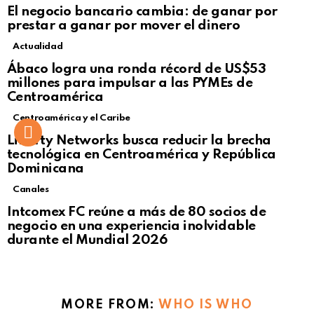
El negocio bancario cambia: de ganar por
prestar a ganar por mover el dinero
Actualidad
Not Safe For Work
Ábaco logra una ronda récord de US$53
Click to view this post
millones para impulsar a las PYMEs de
Centroamérica
Centroamérica y el Caribe
Liberty Networks busca reducir la brecha
tecnológica en Centroamérica y República
Dominicana
Canales
Intcomex FC reúne a más de 80 socios de
negocio en una experiencia inolvidable
durante el Mundial 2026
MORE FROM:
WHO IS WHO