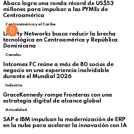
Ábaco logra una ronda récord de US$53
Click to view this post
millones para impulsar a las PYMEs de
Centroamérica
Centroamérica y el Caribe
Liberty Networks busca reducir la brecha
tecnológica en Centroamérica y República
Dominicana
Canales
Intcomex FC reúne a más de 80 socios de
negocio en una experiencia inolvidable
durante el Mundial 2026
Industria
GraceKennedy rompe fronteras con una
estrategia digital de alcance global
Actualidad
Not Safe For Work
SAP e IBM impulsan la modernización de ERP
Click to view this post
en la nube para acelerar la innovación con IA