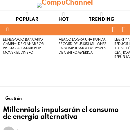
POPULAR
HOT
TRENDING
FOLL
S
US
Menu
EL NEGOCIO BANCARIO
ÁBACO LOGRA UNA RONDA
LIBERTY
LATEST
Not
Click
CAMBIA: DE GANAR POR
RÉCORD DE US$53 MILLONES
REDUCIR 
STORIES
to
Safe
PRESTAR A GANAR POR
PARA IMPULSAR A LAS PYMES
TECNOLÓ
view
MOVER EL DINERO
DE CENTROAMÉRICA
CENTROA
For
this
REPÚBLI
Work
post
Gestión
Millennials impulsarán el consumo
de energía alternativa