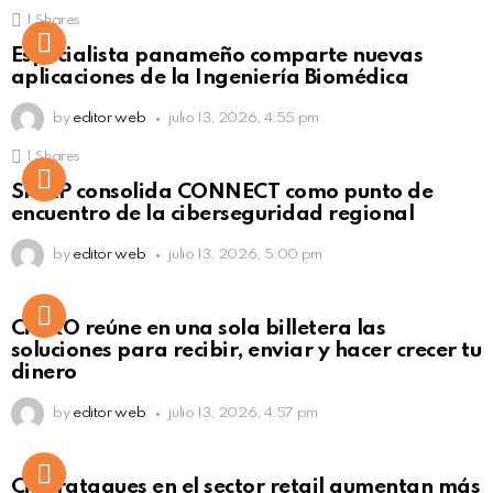
1
Shares
Not Safe For Work
Especialista panameño comparte nuevas
Click to view this post
aplicaciones de la Ingeniería Biomédica
by
editor web
julio 13, 2026, 4:55 pm
1
Shares
Not Safe For Work
SISAP consolida CONNECT como punto de
Click to view this post
encuentro de la ciberseguridad regional
by
editor web
julio 13, 2026, 5:00 pm
Not Safe For Work
CiNKO reúne en una sola billetera las
Click to view this post
soluciones para recibir, enviar y hacer crecer tu
dinero
by
editor web
julio 13, 2026, 4:57 pm
Ciberataques en el sector retail aumentan más