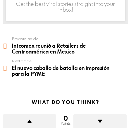
Get the best viral stories straight into your
inbox!
Previous article
See
more
Intcomex reunió a Retailers de
Centroamérica en Mexico
Next article
El nuevo caballo de batalla en impresión
para la PYME
WHAT DO YOU THINK?
0
Points