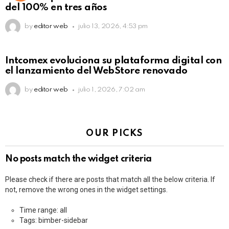
del 100% en tres años
by
editor web
julio 13, 2026, 4:53 pm
Intcomex evoluciona su plataforma digital con
el lanzamiento del WebStore renovado
by
editor web
julio 1, 2026, 7:02 am
OUR PICKS
No posts match the widget criteria
Please check if there are posts that match all the below criteria. If
not, remove the wrong ones in the widget settings.
Time range: all
Tags: bimber-sidebar