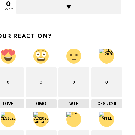
0
Points
OUR REACTION?
0
0
0
0
LOVE
OMG
WTF
CES 2020