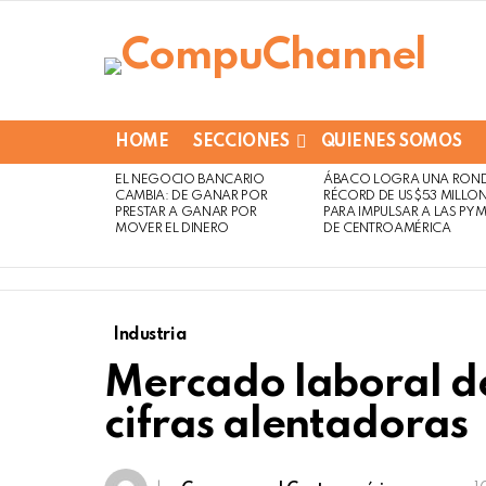
HOME
SECCIONES
QUIENES SOMOS
EL NEGOCIO BANCARIO
ÁBACO LOGRA UNA RON
LATEST
Not
Click
CAMBIA: DE GANAR POR
RÉCORD DE US$53 MILLO
STORIES
to
Safe
PRESTAR A GANAR POR
PARA IMPULSAR A LAS PY
view
MOVER EL DINERO
DE CENTROAMÉRICA
For
this
Work
post
Industria
Mercado laboral de
cifras alentadoras