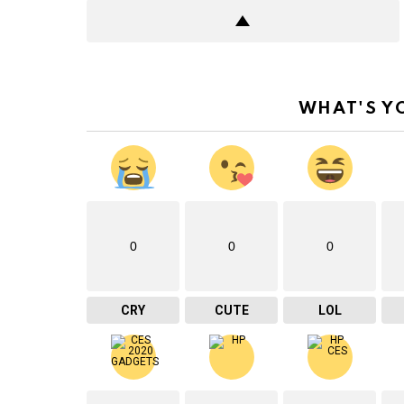
WHAT'S Y
0
0
0
CRY
CUTE
LOL