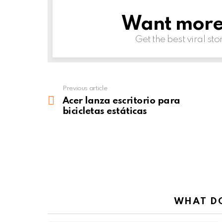
Want more s
NEWSLETTER
Get the best viral sto
Previous article
See
more
Acer lanza escritorio para
bicicletas estáticas
WHAT DO