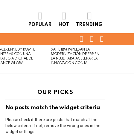
POPULAR
HOT
TRENDING
FOLLOW
SEARCH
LOGIN
US
ACEKENNEDY ROMPE
SAP E IBM IMPULSAN LA
Not
Click
NTERAS CON UNA
MODERNIZACIÓN DE ERP EN
to
Safe
RATEGIA DIGITAL DE
LA NUBE PARA ACELERAR LA
view
CANCE GLOBAL
INNOVACIÓN CON IA
For
this
Work
post
OUR PICKS
No posts match the widget criteria
Please check if there are posts that match all the
below criteria. If not, remove the wrong ones in the
widget settings.