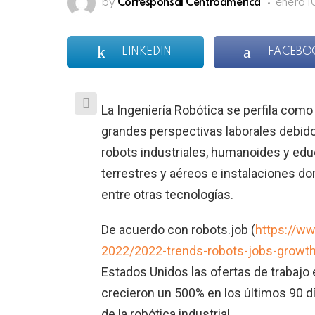
by
Corresponsal Centroamérica
enero 1
LINKEDIN
FACEBO
La Ingeniería Robótica se perfila com
grandes perspectivas laborales debido,
robots industriales, humanoides y ed
terrestres y aéreos e instalaciones do
entre otras tecnologías.
De acuerdo con robots.job (
https://ww
2022/2022-trends-robots-jobs-growth-
Estados Unidos las ofertas de trabajo en
crecieron un 500% en los últimos 90 
de la robótica industrial.