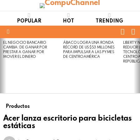
POPULAR
HOT
TRENDING
FOLL
S
US
Menu
EL NEGOCIO BANCARIO
ÁBACO LOGRA UNA RONDA
LIBERTY
LATEST
Not
Click
CAMBIA: DE GANAR POR
RÉCORD DE US$53 MILLONES
REDUCIR 
STORIES
to
Safe
PRESTAR A GANAR POR
PARA IMPULSAR A LAS PYMES
TECNOLÓ
view
MOVER EL DINERO
DE CENTROAMÉRICA
CENTROA
For
this
REPÚBLI
Work
post
Productos
Acer lanza escritorio para bicicletas
estáticas