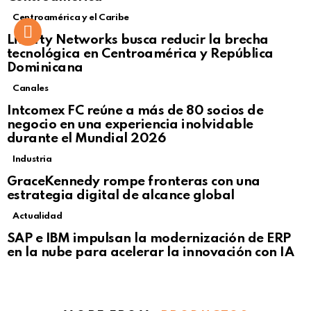
Centroamérica y el Caribe
Liberty Networks busca reducir la brecha
tecnológica en Centroamérica y República
Dominicana
Canales
Intcomex FC reúne a más de 80 socios de
negocio en una experiencia inolvidable
durante el Mundial 2026
Industria
GraceKennedy rompe fronteras con una
estrategia digital de alcance global
Actualidad
Not Safe For Work
SAP e IBM impulsan la modernización de ERP
Click to view this post
en la nube para acelerar la innovación con IA