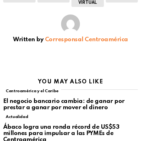
VIRTUAL
Written by
Corresponsal Centroamérica
YOU MAY ALSO LIKE
Centroamérica y el Caribe
El negocio bancario cambia: de ganar por
prestar a ganar por mover el dinero
Actualidad
Not Safe For Work
Ábaco logra una ronda récord de US$53
Click to view this post
millones para impulsar a las PYMEs de
Centroamérica