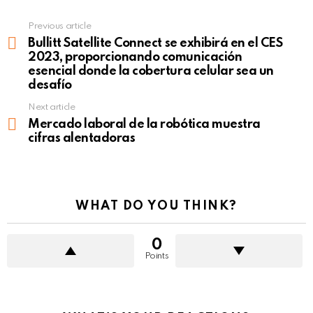
Previous article
See
more
Bullitt Satellite Connect se exhibirá en el CES
2023, proporcionando comunicación
esencial donde la cobertura celular sea un
desafío
Next article
Mercado laboral de la robótica muestra
cifras alentadoras
WHAT DO YOU THINK?
0
Points