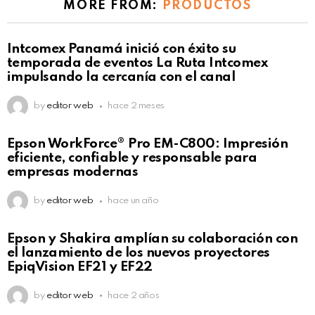
MORE FROM:
PRODUCTOS
Intcomex Panamá inició con éxito su
temporada de eventos La Ruta Intcomex
impulsando la cercanía con el canal
by
editor web
hace 2 meses
Epson WorkForce® Pro EM-C800: Impresión
eficiente, confiable y responsable para
empresas modernas
by
editor web
hace un año
Epson y Shakira amplían su colaboración con
el lanzamiento de los nuevos proyectores
EpiqVision EF21 y EF22
by
editor web
hace 2 años