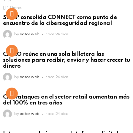
1
Shares
Not Safe For Work
SISAP consolida CONNECT como punto de
Click to view this post
encuentro de la ciberseguridad regional
by
editor web
hace 24 días
Not Safe For Work
CiNKO reúne en una sola billetera las
Click to view this post
soluciones para recibir, enviar y hacer crecer tu
dinero
by
editor web
hace 24 días
Ciberataques en el sector retail aumentan más
del 100% en tres años
by
editor web
hace 24 días