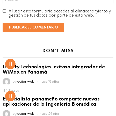
Al usar este formulario accedes al almacenamiento y
gestión de tus datos por parte de esta web.
*
DON'T MISS
Liberty Technologies, exitoso integrador de
WiMax en Panamá
by
editor web
hace 18 años
1
Shares
Not Safe For Work
Especialista panameño comparte nuevas
Click to view this post
aplicaciones de la Ingeniería Biomédica
by
editor web
hace 24 días